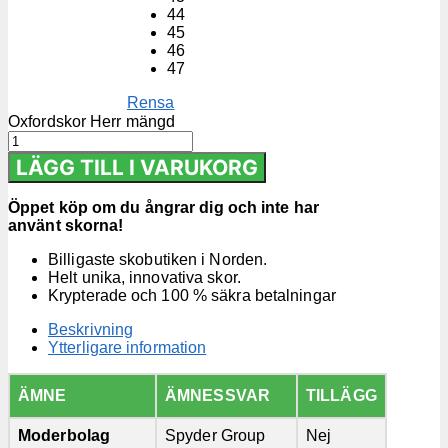
44
45
46
47
Rensa
Oxfordskor Herr mängd
LÄGG TILL I VARUKORG
Öppet köp om du ångrar dig och inte har
använt skorna!
Billigaste skobutiken i Norden.
Helt unika, innovativa skor.
Krypterade och 100 % säkra betalningar
Beskrivning
Ytterligare information
ÄMNE
ÄMNESSVAR
TILLÄGG
Moderbolag
Spyder Group
Nej