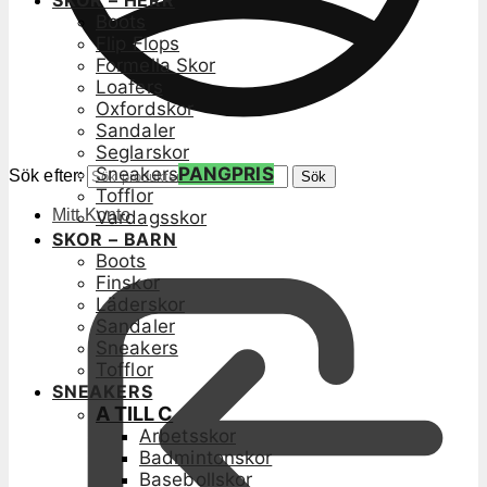
SKOR – HERR
Boots
Flip Flops
Formella Skor
Loafers
Oxfordskor
Sandaler
Seglarskor
Sneakers
PANGPRIS
Sök efter:
Sök
Tofflor
Mitt Konto
Vardagsskor
SKOR – BARN
Boots
Finskor
Läderskor
Sandaler
Sneakers
Tofflor
SNEAKERS
A TILL C
Arbetsskor
Badmintonskor
Basebollskor