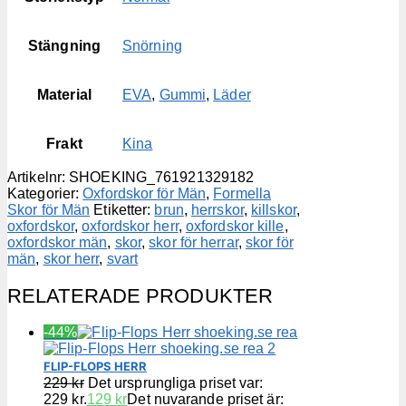
Stängning
Snörning
Material
EVA
,
Gummi
,
Läder
Frakt
Kina
Artikelnr:
SHOEKING_761921329182
Kategorier:
Oxfordskor för Män
,
Formella
Skor för Män
Etiketter:
brun
,
herrskor
,
killskor
,
oxfordskor
,
oxfordskor herr
,
oxfordskor kille
,
oxfordskor män
,
skor
,
skor för herrar
,
skor för
män
,
skor herr
,
svart
RELATERADE PRODUKTER
-44%
FLIP-FLOPS HERR
229
kr
Det ursprungliga priset var:
229 kr.
129
kr
Det nuvarande priset är: