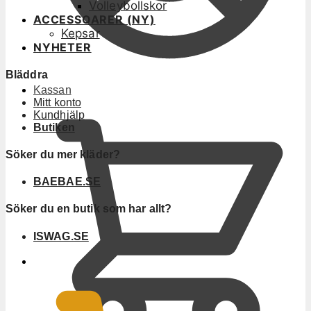
Volleybollskor
ACCESSOARER (NY)
Kepsar
NYHETER
Bläddra
Kassan
Mitt konto
Kundhjälp
Butiken
Söker du mer kläder?
BAEBAE.SE
Söker du en butik som har allt?
ISWAG.SE
0
KR