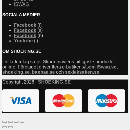
ISWAG
SOCIALA MEDIER
Facebook
(i)
Facebook
(s)
Facebook
(b)
Youtube
(i)
OM SHOEKING.SE
Detta företag säljer Skandinaviens billigaste produkter
online. Företaget driver flera e-butiker såsom
iSwag.se
,
shoeking.se
,
baebae.se
och
sexleksaken.se
.
Copyright 2026 |
SHOEKING.SE