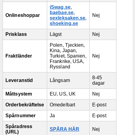
iSwag.se
,
baebae.se
,
Onlineshoppar
Nej
sexleksaken.se
,
shoeking.se
Prisklass
Lägst
Nej
Polen, Tjeckien,
Kina, Japan,
Fraktländer
Turkiet, Spanien,
Nej
Frankrike, USA,
Ryssland
8-45
Leveranstid
Långsam
dagar
Måttsystem
EU, US, UK
Nej
Orderbekräftelse
Omedelbart
E-post
Spårnummer
Ja
E-post
Spåradress
SPÅRA HÄR
Nej
(URL)