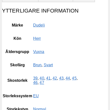
YTTERLIGARE INFORMATION
Märke
Dudeli
Kön
Herr
Åldersgrupp
Vuxna
Skofärg
Brun
,
Svart
39
,
40
,
41
,
42
,
43
,
44
,
45
,
Skostorlek
46
,
47
Storlekssystem
EU
Storlekstyp
Normal