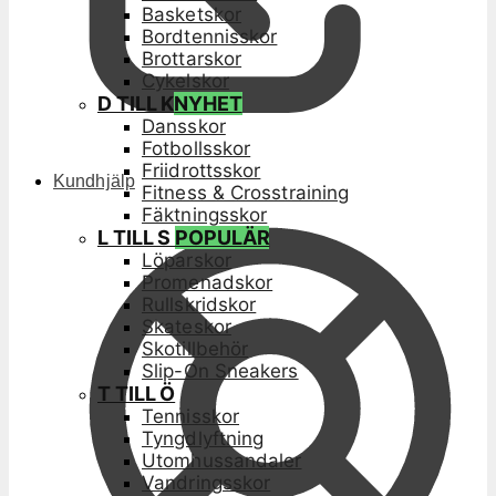
Basketskor
Bordtennisskor
Brottarskor
Cykelskor
D TILL K
NYHET
Dansskor
Fotbollsskor
Friidrottsskor
Kundhjälp
Fitness & Crosstraining
Fäktningsskor
L TILL S
POPULÄR
Löparskor
Promenadskor
Rullskridskor
Skateskor
Skotillbehör
Slip-On Sneakers
T TILL Ö
Tennisskor
Tyngdlyftning
Utomhussandaler
Vandringsskor