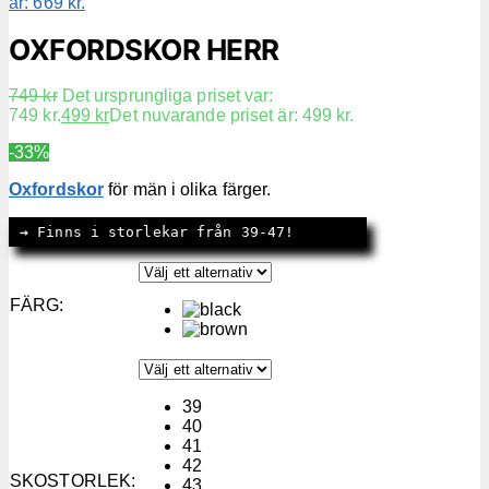
är: 669 kr.
OXFORDSKOR HERR
749
kr
Det ursprungliga priset var:
749 kr.
499
kr
Det nuvarande priset är: 499 kr.
-33%
Oxfordskor
för män i olika färger.
→
 Finns i storlekar från 39-47!
FÄRG
:
39
40
41
42
SKOSTORLEK
:
43