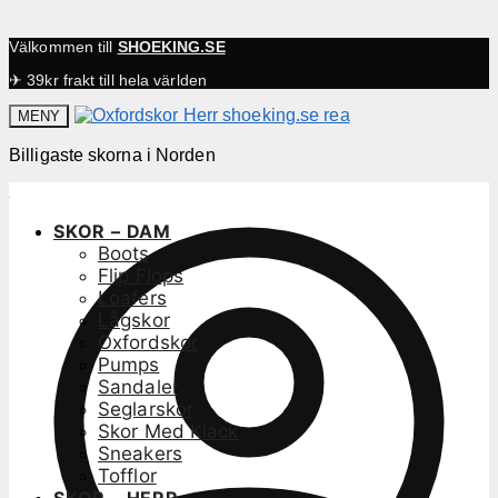
Välkommen till
SHOEKING.SE
✈ 39kr frakt till hela världen
MENY
Billigaste skorna i Norden
SKOR – DAM
Boots
Flip Flops
Loafers
Lågskor
Oxfordskor
Pumps
Sandaler
Seglarskor
Skor Med Klack
Sneakers
Tofflor