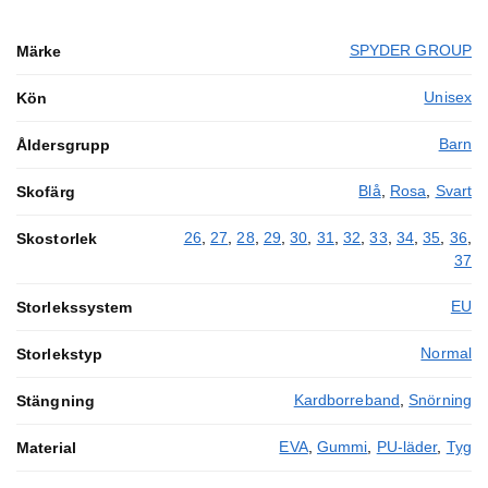
SPYDER GROUP
Märke
Unisex
Kön
Barn
Åldersgrupp
Blå
,
Rosa
,
Svart
Skofärg
26
,
27
,
28
,
29
,
30
,
31
,
32
,
33
,
34
,
35
,
36
,
Skostorlek
37
EU
Storlekssystem
Normal
Storlekstyp
Kardborreband
,
Snörning
Stängning
EVA
,
Gummi
,
PU-läder
,
Tyg
Material