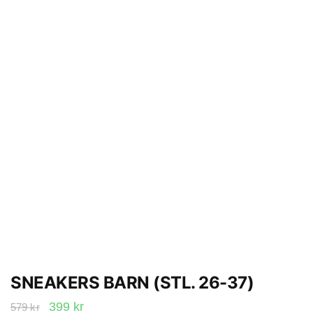
SNEAKERS BARN (STL. 26-37)
Det
Det
399
kr
579
kr