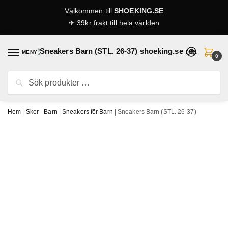
Skip
Skip
Välkommen till
SHOEKING.SE
to
to
✈ 39kr frakt till hela världen
navigation
content
MENY
0
Sök
Sök
efter:
Hem
|
Skor - Barn
|
Sneakers för Barn
|
Sneakers Barn (STL. 26-37)