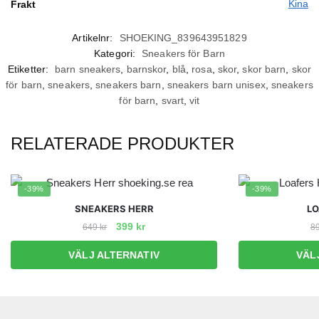
Kina
Frakt
Artikelnr:
SHOEKING_839643951829
Kategori:
Sneakers för Barn
Etiketter:
barn sneakers
,
barnskor
,
blå
,
rosa
,
skor
,
skor barn
,
skor
för barn
,
sneakers
,
sneakers barn
,
sneakers barn unisex
,
sneakers
för barn
,
svart
,
vit
RELATERADE PRODUKTER
-39%
-39%
SNEAKERS HERR
LO
Det
Det
399
kr
649
kr
8
ursprungliga
nuvarande
Den
VÄLJ ALTERNATIV
VÄL
priset
priset
här
var:
är:
produkten
649 kr.
399 kr.
har
flera