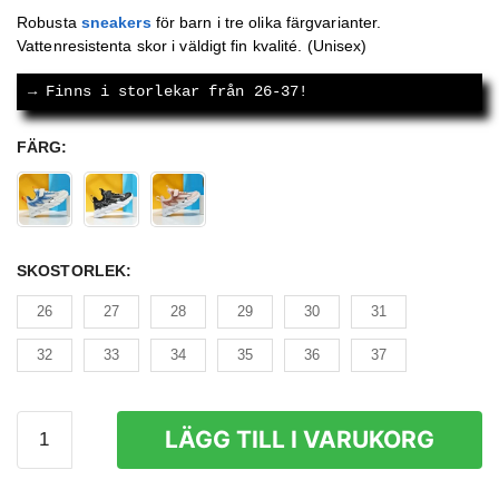
ursprungliga
nuvarande
Robusta
sneakers
för barn i tre olika färgvarianter.
Vattenresistenta skor i väldigt fin kvalité. (Unisex)
priset
priset
var:
är:
→
 Finns i storlekar från 26-37!
579 kr.
399 kr.
FÄRG
:
SKOSTORLEK
:
26
27
28
29
30
31
32
33
34
35
36
37
Sneakers
LÄGG TILL I VARUKORG
Barn
(STL.