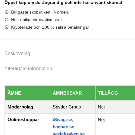
26-
Öppet köp om du ångrar dig och inte har använt skorna!
37)
Billigaste skobutiken i Norden.
mängd
Helt unika, innovativa skor.
Krypterade och 100 % säkra betalningar
Beskrivning
Ytterligare information
ÄMNE
ÄMNESSVAR
TILLÄGG
Moderbolag
Spyder Group
Nej
Onlineshoppar
iSwag.se
,
Nej
baebae.se
,
sexleksaken.se
,