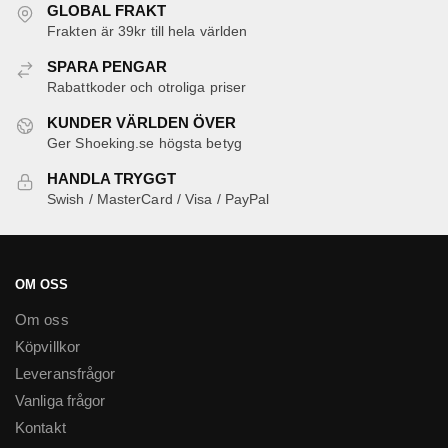
GLOBAL FRAKT
varianter.
Frakten är 39kr till hela världen
De
SPARA PENGAR
olika
Rabattkoder och otroliga priser
alternativen
kan
KUNDER VÄRLDEN ÖVER
Ger Shoeking.se högsta betyg
väljas
på
HANDLA TRYGGT
produktsidan
Swish / MasterCard / Visa / PayPal
OM OSS
Om oss
Köpvillkor
Leveransfrågor
Vanliga frågor
Kontakt