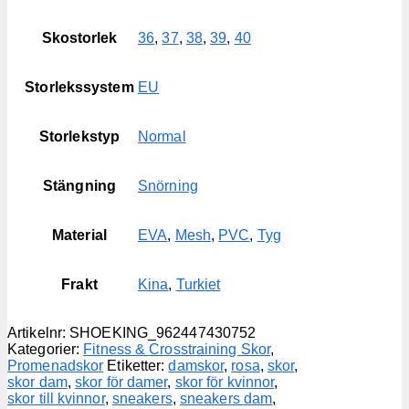
Skostorlek
36
,
37
,
38
,
39
,
40
Storlekssystem
EU
Storlekstyp
Normal
Stängning
Snörning
Material
EVA
,
Mesh
,
PVC
,
Tyg
Frakt
Kina
,
Turkiet
Artikelnr:
SHOEKING_962447430752
Kategorier:
Fitness & Crosstraining Skor
,
Promenadskor
Etiketter:
damskor
,
rosa
,
skor
,
skor dam
,
skor för damer
,
skor för kvinnor
,
skor till kvinnor
,
sneakers
,
sneakers dam
,