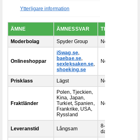
Ytterligare information
ÄMNE
ÄMNESSVAR
TILLÄGG
Moderbolag
Spyder Group
Nej
iSwag.se
,
baebae.se
,
Onlineshoppar
Nej
sexleksaken.se
,
shoeking.se
Prisklass
Lägst
Nej
Polen, Tjeckien,
Kina, Japan,
Fraktländer
Turkiet, Spanien,
Nej
Frankrike, USA,
Ryssland
8-45
Leveranstid
Långsam
dagar