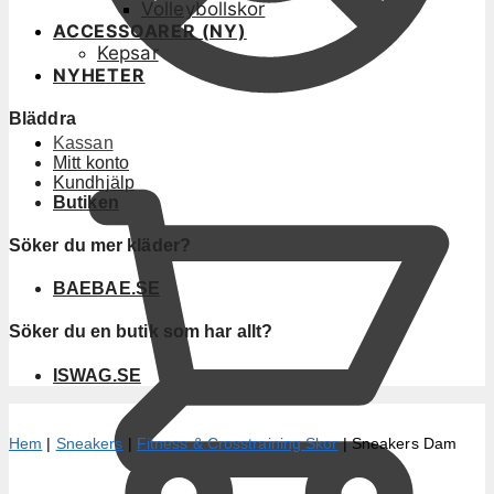
Volleybollskor
ACCESSOARER (NY)
Kepsar
NYHETER
Bläddra
Kassan
Mitt konto
Kundhjälp
Butiken
Söker du mer kläder?
BAEBAE.SE
Söker du en butik som har allt?
ISWAG.SE
Hem
|
Sneakers
|
Fitness & Crosstraining Skor
|
Sneakers Dam