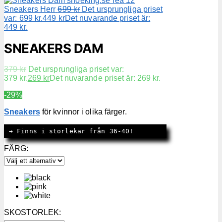
Sneakers Herr
699
kr
Det ursprungliga priset
var: 699 kr.
449
kr
Det nuvarande priset är:
449 kr.
SNEAKERS DAM
379
kr
Det ursprungliga priset var:
379 kr.
269
kr
Det nuvarande priset är: 269 kr.
-29%
Sneakers
för kvinnor i olika färger.
→
 Finns i storlekar från 36-40!
FÄRG
:
SKOSTORLEK
: