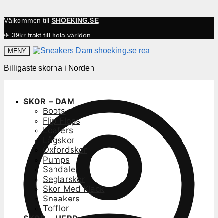
Välkommen till
SHOEKING.SE
✈ 39kr frakt till hela världen
MENY
Billigaste skorna i Norden
SKOR – DAM
Boots
Flip Flops
Loafers
Lågskor
Oxfordskor
Pumps
Sandaler
Seglarskor
Skor Med Klack
Sneakers
Tofflor