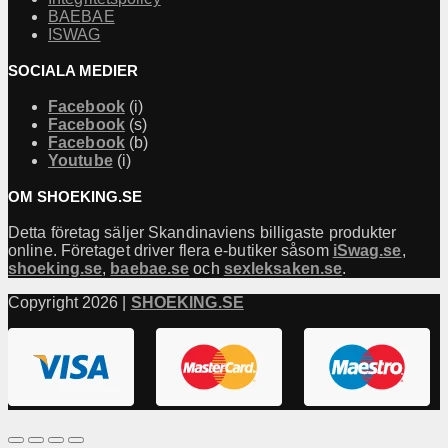
BAEBAE
ISWAG
SOCIALA MEDIER
Facebook
(i)
Facebook
(s)
Facebook
(b)
Youtube
(i)
OM SHOEKING.SE
Detta företag säljer Skandinaviens billigaste produkter
online. Företaget driver flera e-butiker såsom
iSwag.se
,
shoeking.se
,
baebae.se
och
sexleksaken.se
.
Copyright 2026 |
SHOEKING.SE