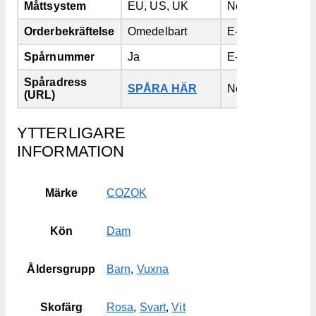
Måttsystem
EU, US, UK
Nej
Orderbekräftelse
Omedelbart
E-post
Spårnummer
Ja
E-post
Spåradress
SPÅRA HÄR
Nej
(URL)
YTTERLIGARE
INFORMATION
Märke
COZOK
Kön
Dam
Åldersgrupp
Barn
,
Vuxna
Skofärg
Rosa
,
Svart
,
Vit