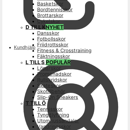
Basketskor
Bordtennisskor
Brottarskor
Cykelskor
D TILL K
NYHET
Dansskor
Fotbollsskor
Friidrottsskor
Kundhjälp
Fitness & Crosstraining
Fäktningsskor
L TILL S
POPULÄR
Löparskor
Promenadskor
Rullskridskor
Skateskor
Skotillbehör
Slip-On Sneakers
T TILL Ö
Tennisskor
Tyngdlyftning
Utomhussandaler
Vandringsskor