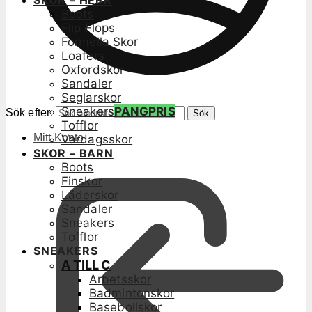
SKOR – HERR
Boots
Flip Flops
Formella Skor
Loafers
Oxfordskor
Sandaler
Seglarskor
Sneakers
PANGPRIS
Sök efter:
Sök
Tofflor
Mitt Konto
Vardagsskor
SKOR – BARN
Boots
Finskor
Läderskor
Sandaler
Sneakers
Tofflor
SNEAKERS
A TILL C
Arbetsskor
Badmintonskor
Basebollskor