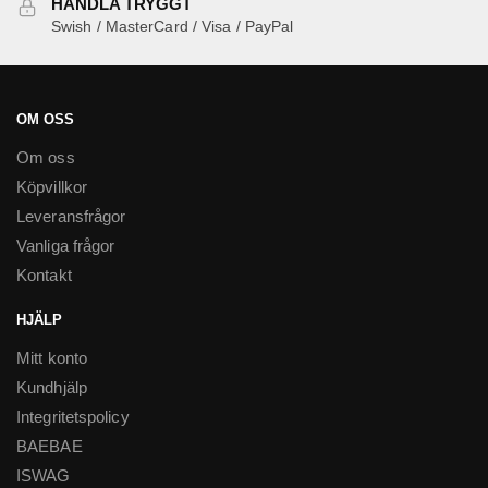
HANDLA TRYGGT
Swish / MasterCard / Visa / PayPal
OM OSS
Om oss
Köpvillkor
Leveransfrågor
Vanliga frågor
Kontakt
HJÄLP
Mitt konto
Kundhjälp
Integritetspolicy
BAEBAE
ISWAG