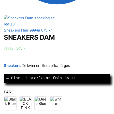
Det
Det
Sneakers Herr
999
kr
679
kr
SNEAKERS DAM
ursprungliga
nuvarande
priset
priset
Det
Det
549
kr
var:
är:
819
kr
ursprungliga
nuvarande
999 kr.
679 kr.
priset
priset
var:
är:
Sneakers
för kvinnor i flera olika färger.
819 kr.
549 kr.
→
 Finns i storlekar från 36-41!
FÄRG
: