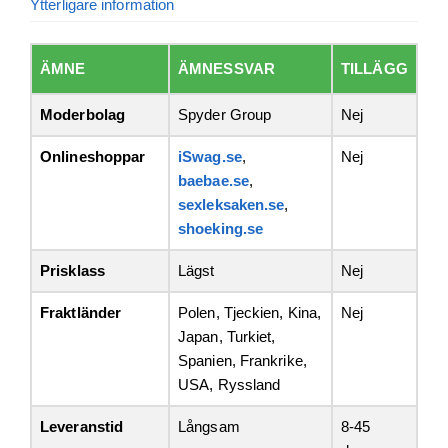
Ytterligare information
ÄMNE
ÄMNESSVAR
TILLÄGG
Moderbolag
Spyder Group
Nej
Onlineshoppar
iSwag.se
,
Nej
baebae.se
,
sexleksaken.se
,
shoeking.se
Prisklass
Lägst
Nej
Fraktländer
Polen, Tjeckien, Kina,
Nej
Japan, Turkiet,
Spanien, Frankrike,
USA, Ryssland
Leveranstid
Långsam
8-45