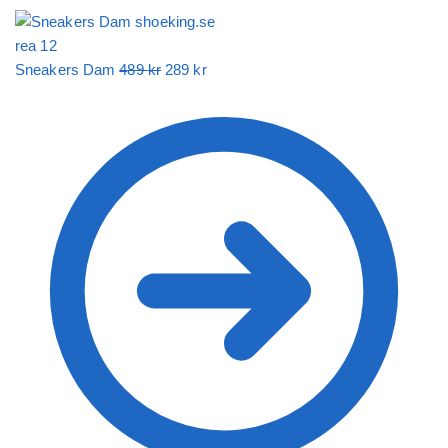
Det
Det
Sneakers Dam
489
kr
289
kr
ursprungliga
nuvarande
priset
priset
var:
är:
489 kr.
289 kr.