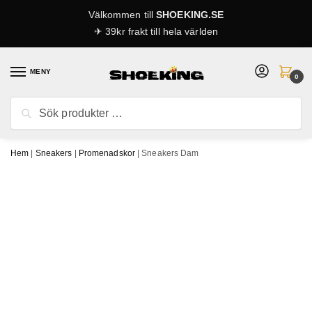
Skip
Skip
Välkommen till
SHOEKING.SE
to
to
✈ 39kr frakt till hela världen
navigation
content
MENY
0
Sök
Sök
efter:
Hem
|
Sneakers
|
Promenadskor
|
Sneakers Dam