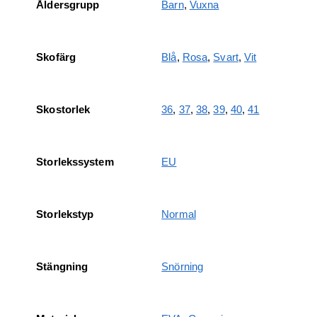
Åldersgrupp
Barn
,
Vuxna
Skofärg
Blå
,
Rosa
,
Svart
,
Vit
Skostorlek
36
,
37
,
38
,
39
,
40
,
41
Storlekssystem
EU
Storlekstyp
Normal
Stängning
Snörning