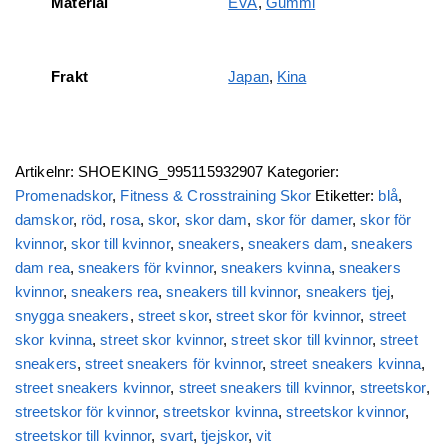
Material
EVA
,
Gummi
Frakt
Japan
,
Kina
Artikelnr:
SHOEKING_995115932907
Kategorier:
Promenadskor
,
Fitness & Crosstraining Skor
Etiketter:
blå
,
damskor
,
röd
,
rosa
,
skor
,
skor dam
,
skor för damer
,
skor för
kvinnor
,
skor till kvinnor
,
sneakers
,
sneakers dam
,
sneakers
dam rea
,
sneakers för kvinnor
,
sneakers kvinna
,
sneakers
kvinnor
,
sneakers rea
,
sneakers till kvinnor
,
sneakers tjej
,
snygga sneakers
,
street skor
,
street skor för kvinnor
,
street
skor kvinna
,
street skor kvinnor
,
street skor till kvinnor
,
street
sneakers
,
street sneakers för kvinnor
,
street sneakers kvinna
,
street sneakers kvinnor
,
street sneakers till kvinnor
,
streetskor
,
streetskor för kvinnor
,
streetskor kvinna
,
streetskor kvinnor
,
streetskor till kvinnor
,
svart
,
tjejskor
,
vit