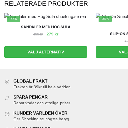
RELATERADE PRODUKTER
-44%
-35%
SANDALER MED HÖG SULA
Det
Det
SLIP-ON 
279
kr
499
kr
ursprungliga
nuvarande
4
Den
priset
priset
här
VÄLJ ALTERNATIV
VÄL
var:
är:
produkten
499 kr.
279 kr.
har
flera
varianter.
GLOBAL FRAKT
De
Frakten är 39kr till hela världen
olika
SPARA PENGAR
alternativen
Rabattkoder och otroliga priser
kan
väljas
KUNDER VÄRLDEN ÖVER
Ger Shoeking.se högsta betyg
på
produktsidan