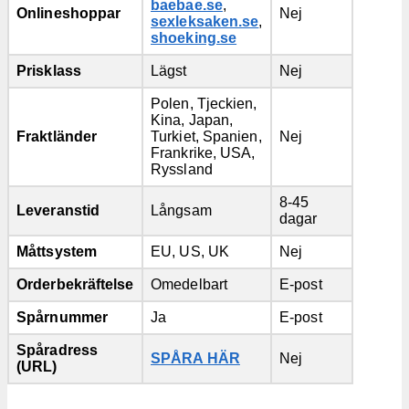
baebae.se
,
Onlineshoppar
Nej
sexleksaken.se
,
shoeking.se
Prisklass
Lägst
Nej
Polen, Tjeckien,
Kina, Japan,
Fraktländer
Turkiet, Spanien,
Nej
Frankrike, USA,
Ryssland
8-45
Leveranstid
Långsam
dagar
Måttsystem
EU, US, UK
Nej
Orderbekräftelse
Omedelbart
E-post
Spårnummer
Ja
E-post
Spåradress
SPÅRA HÄR
Nej
(URL)