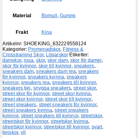
Material
Bomull
,
Gummi
Frakt
Kina
Artikelnr:
SHOEKING_632229558124
Kategorier:
Promenadskor
,
Fitness &
Crosstraining Skor
,
Löparskor
Etiketter:
damskor
,
rosa
,
skor
,
skor dam
,
skor för damer
,
skor för kvinnor
,
skor till kvinnor
,
sneakers
,
sneakers dam
,
sneakers dam rea
,
sneakers
för kvinnor
,
sneakers kvinna
,
sneakers
kvinnor
,
sneakers rea
,
sneakers till kvinnor
,
sneakers tjej
,
snygga sneakers
,
street skor
,
street skor för kvinnor
,
street skor kvinna
,
street skor kvinnor
,
street skor till kvinnor
,
street sneakers
,
street sneakers för kvinnor
,
street sneakers kvinna
,
street sneakers
kvinnor
,
street sneakers till kvinnor
,
streetskor
,
streetskor för kvinnor
,
streetskor kvinna
,
streetskor kvinnor
,
streetskor till kvinnor
,
svart
,
tjejskor
,
vit