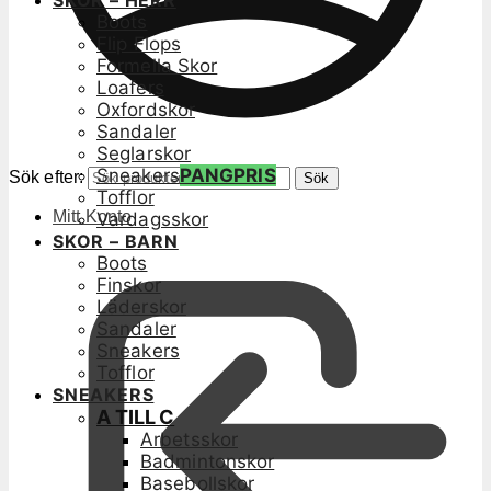
SKOR – HERR
Boots
Flip Flops
Formella Skor
Loafers
Oxfordskor
Sandaler
Seglarskor
Sneakers
PANGPRIS
Sök efter:
Sök
Tofflor
Mitt Konto
Vardagsskor
SKOR – BARN
Boots
Finskor
Läderskor
Sandaler
Sneakers
Tofflor
SNEAKERS
A TILL C
Arbetsskor
Badmintonskor
Basebollskor