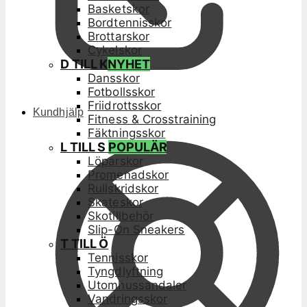
Basketskor
Bordtennisskor
Brottarskor
Cykelskor
D TILL K
NYHET
Dansskor
Fotbollsskor
Friidrottsskor
Kundhjälp
Fitness & Crosstraining
Fäktningsskor
L TILL S
POPULÄR
Löparskor
Promenadskor
Rullskridskor
Skateskor
Skotillbehör
Slip-On Sneakers
T TILL Ö
Tennisskor
Tyngdlyftning
Utomhussandaler
Vandringsskor