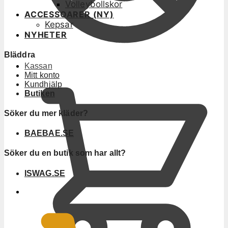
Volleybollskor
ACCESSOARER (NY)
Kepsar
NYHETER
Bläddra
Kassan
Mitt konto
Kundhjälp
Butiken
Söker du mer kläder?
BAEBAE.SE
Söker du en butik som har allt?
ISWAG.SE
0
KR