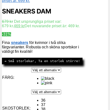
priset är: 699 kr.
SNEAKERS DAM
679
kr
Det ursprungliga priset var:
679 kr.
469
kr
Det nuvarande priset är: 469 kr.
-31%
Fina
sneakers
för kvinnor i två olika
färgvarianter. Robusta och sköna sportskor i
väldigt fin kvalité!
→
 Små storlekar, Ta en storlek större!
FÄRG
:
36
37
SKOSTORLEK
:
38