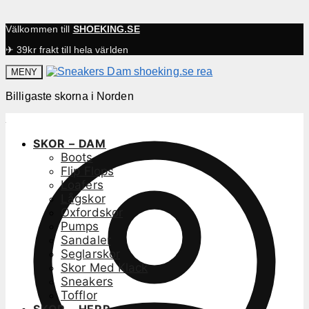
Välkommen till
SHOEKING.SE
✈ 39kr frakt till hela världen
MENY
Billigaste skorna i Norden
SKOR – DAM
Boots
Flip Flops
Loafers
Lågskor
Oxfordskor
Pumps
Sandaler
Seglarskor
Skor Med Klack
Sneakers
Tofflor