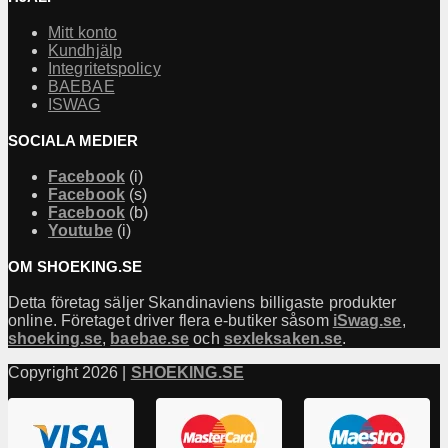
Mitt konto
Kundhjälp
Integritetspolicy
BAEBAE
ISWAG
SOCIALA MEDIER
Facebook
(i)
Facebook
(s)
Facebook
(b)
Youtube
(i)
OM SHOEKING.SE
Detta företag säljer Skandinaviens billigaste produkter
online. Företaget driver flera e-butiker såsom
iSwag.se
,
shoeking.se
,
baebae.se
och
sexleksaken.se
.
Copyright 2026 |
SHOEKING.SE