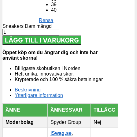
39
40
Rensa
Sneakers Dam mängd
LÄGG TILL I VARUKORG
Öppet köp om du ångrar dig och inte har
använt skorna!
Billigaste skobutiken i Norden.
Helt unika, innovativa skor.
Krypterade och 100 % säkra betalningar
Beskrivning
Ytterligare information
ÄMNE
ÄMNESSVAR
TILLÄGG
Moderbolag
Spyder Group
Nej
iSwag.se
,