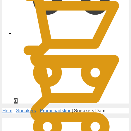
0
KR
0
Hem
|
Sneakers
|
Promenadskor
|
Sneakers Dam