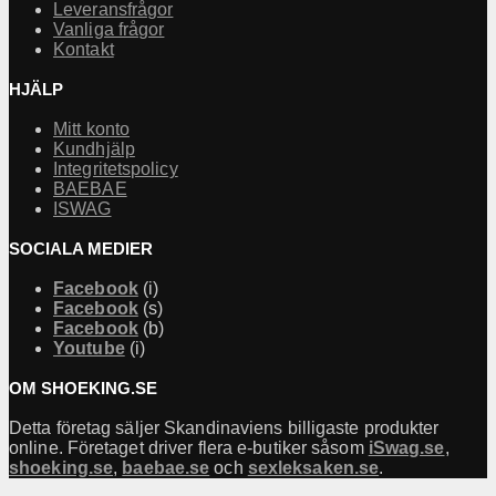
Leveransfrågor
Vanliga frågor
Kontakt
HJÄLP
Mitt konto
Kundhjälp
Integritetspolicy
BAEBAE
ISWAG
SOCIALA MEDIER
Facebook
(i)
Facebook
(s)
Facebook
(b)
Youtube
(i)
OM SHOEKING.SE
Detta företag säljer Skandinaviens billigaste produkter
online. Företaget driver flera e-butiker såsom
iSwag.se
,
shoeking.se
,
baebae.se
och
sexleksaken.se
.