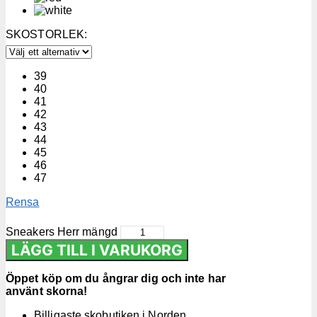
SKOSTORLEK
:
39
40
41
42
43
44
45
46
47
Rensa
Sneakers Herr mängd
LÄGG TILL I VARUKORG
Öppet köp om du ångrar dig och inte har
använt skorna!
Billigaste skobutiken i Norden.