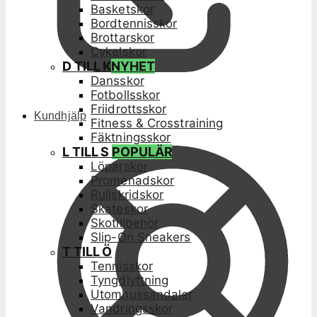
Basketskor
Bordtennisskor
Brottarskor
Cykelskor
D TILL K
NYHET
Dansskor
Fotbollsskor
Friidrottsskor
Kundhjälp
Fitness & Crosstraining
Fäktningsskor
L TILL S
POPULÄR
Löparskor
Promenadskor
Rullskridskor
Skateskor
Skotillbehör
Slip-On Sneakers
T TILL Ö
Tennisskor
Tyngdlyftning
Utomhussandaler
Vandringsskor