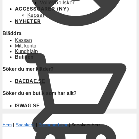
Volleybollskor
ACCESSOARER (NY)
Kepsar
NYHETER
Bläddra
Kassan
Mitt konto
Kundhjälp
Butiken
Söker du mer kläder?
BAEBAE.SE
Söker du en butik som har allt?
ISWAG.SE
Hem
|
Sneakers
|
Promenadskor
|
Sneakers Herr