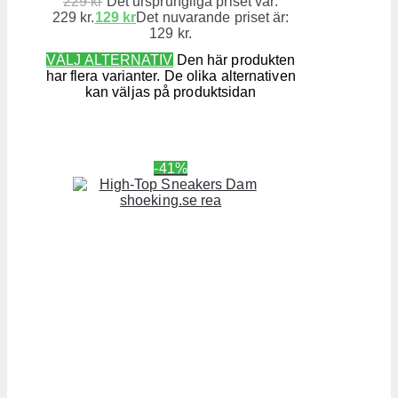
229
kr
Det ursprungliga priset var:
229 kr.
129
kr
Det nuvarande priset är:
129 kr.
VÄLJ ALTERNATIV
Den här produkten
har flera varianter. De olika alternativen
kan väljas på produktsidan
-41%