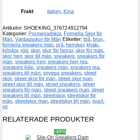
Frakt
Italien
,
Kina
Artikelnr:
SHOEKING_376724912794
Kategorier:
Promenadskor
,
Formella Skor för
Män
,
Vardagsskor för Män
Etiketter:
blå
,
brun
,
formella sneakers män
,
grå
,
herrskor
,
khaki
,
killskor
,
röd
,
skor
,
skor för herrar
,
skor för män
,
skor herr
,
skor till män
,
sneakers
,
sneakers för
män
,
sneakers herr
,
sneakers herr rea
,
sneakers kille
,
sneakers män
,
sneakers rea
,
sneakers till män
,
snygga sneakers
,
street
skor
,
street skor för män
,
street skor man
,
street skor till män
,
street sneakers
,
street
sneakers för män
,
street sneakers man
,
street
sneakers till män
,
streetskor
,
streetskor för
män
,
streetskor man
,
streetskor till män
,
svart
,
vit
RELATERADE PRODUKTER
-49%