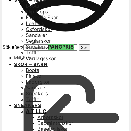
SKOR – HERR
Boots
Flip Flops
Formella Skor
Loafers
Oxfordskor
Sandaler
Seglarskor
Sneakers
PANGPRIS
Sök efter:
Sök
Tofflor
Mitt Konto
Vardagsskor
SKOR – BARN
Boots
Finskor
Läderskor
Sandaler
Sneakers
Tofflor
SNEAKERS
A TILL C
Arbetsskor
Badmintonskor
Basebollskor