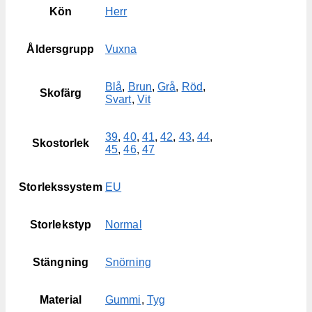
Kön
Herr
Åldersgrupp
Vuxna
Blå
,
Brun
,
Grå
,
Röd
,
Skofärg
Svart
,
Vit
39
,
40
,
41
,
42
,
43
,
44
,
Skostorlek
45
,
46
,
47
Storlekssystem
EU
Storlekstyp
Normal
Stängning
Snörning
Material
Gummi
,
Tyg