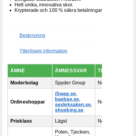
Helt unika, innovativa skor.
Krypterade och 100 % säkra betalningar
Beskrivning
Ytterligare information
ÄMNE
ÄMNESSVAR
TILLÄGG
Moderbolag
Spyder Group
Nej
iSwag.se
,
baebae.se
,
Onlineshoppar
Nej
sexleksaken.se
,
shoeking.se
Prisklass
Lägst
Nej
Polen, Tjeckien,