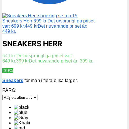
Sneakers Herr
699
kr
Det ursprungliga priset
var: 699 kr.
449
kr
Det nuvarande priset är:
449 kr.
SNEAKERS HERR
649
kr
Det ursprungliga priset var:
649 kr.
399
kr
Det nuvarande priset är: 399 kr.
-39%
Sneakers
för män i flera olika färger.
FÄRG
: