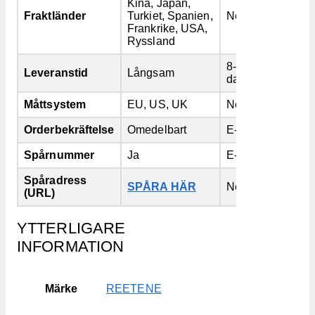
Kina, Japan,
Fraktländer
Turkiet, Spanien,
Nej
Frankrike, USA,
Ryssland
8-45
Leveranstid
Långsam
dagar
Måttsystem
EU, US, UK
Nej
Orderbekräftelse
Omedelbart
E-post
Spårnummer
Ja
E-post
Spåradress
SPÅRA HÄR
Nej
(URL)
YTTERLIGARE
INFORMATION
Märke
REETENE