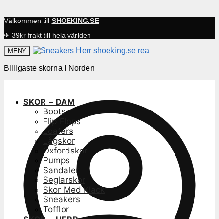
Välkommen till
SHOEKING.SE
✈ 39kr frakt till hela världen
MENY
Billigaste skorna i Norden
SKOR – DAM
Boots
Flip Flops
Loafers
Lågskor
Oxfordskor
Pumps
Sandaler
Seglarskor
Skor Med Klack
Sneakers
Tofflor