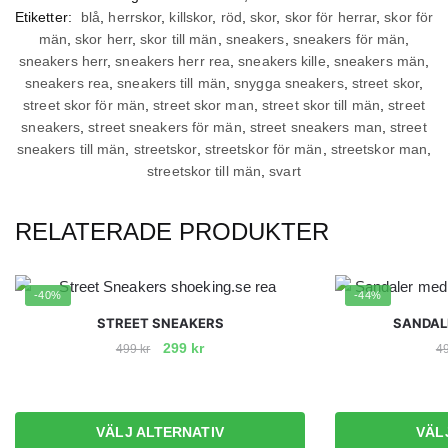
Etiketter:
blå
,
herrskor
,
killskor
,
röd
,
skor
,
skor för herrar
,
skor för
män
,
skor herr
,
skor till män
,
sneakers
,
sneakers för män
,
sneakers herr
,
sneakers herr rea
,
sneakers kille
,
sneakers män
,
sneakers rea
,
sneakers till män
,
snygga sneakers
,
street skor
,
street skor för män
,
street skor man
,
street skor till män
,
street
sneakers
,
street sneakers för män
,
street sneakers man
,
street
sneakers till män
,
streetskor
,
streetskor för män
,
streetskor man
,
streetskor till män
,
svart
RELATERADE PRODUKTER
-40%
-44%
STREET SNEAKERS
SANDAL
Det
Det
299
kr
499
kr
4
ursprungliga
nuvarande
Den
priset
priset
här
var:
är:
produkten
VÄLJ ALTERNATIV
VÄL
499 kr.
299 kr.