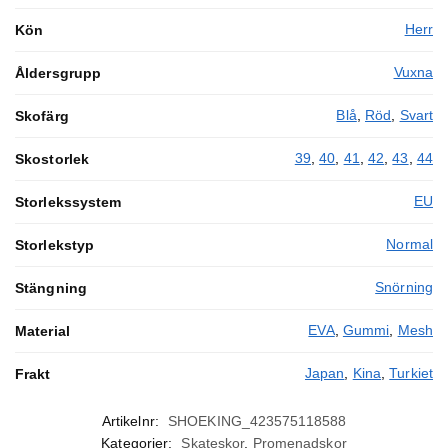
Herr
Kön
Vuxna
Åldersgrupp
Blå
,
Röd
,
Svart
Skofärg
39
,
40
,
41
,
42
,
43
,
44
Skostorlek
EU
Storlekssystem
Normal
Storlekstyp
Snörning
Stängning
EVA
,
Gummi
,
Mesh
Material
Japan
,
Kina
,
Turkiet
Frakt
Artikelnr:
SHOEKING_423575118588
Kategorier:
Skateskor
,
Promenadskor