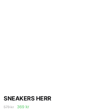
SNEAKERS HERR
Det
Det
369
kr
579
kr