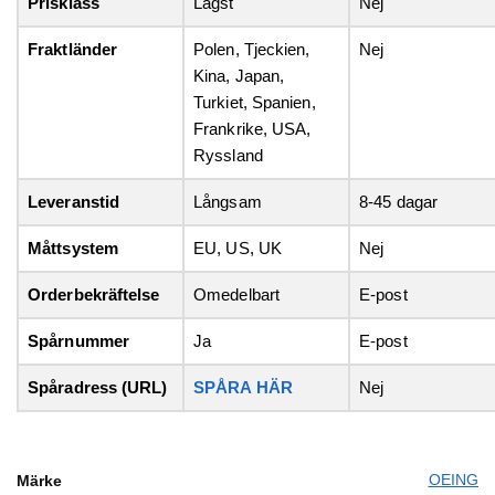
Prisklass
Lägst
Nej
Fraktländer
Polen, Tjeckien,
Nej
Kina, Japan,
Turkiet, Spanien,
Frankrike, USA,
Ryssland
Leveranstid
Långsam
8-45 dagar
Måttsystem
EU, US, UK
Nej
Orderbekräftelse
Omedelbart
E-post
Spårnummer
Ja
E-post
Spåradress (URL)
SPÅRA HÄR
Nej
OEING
Märke