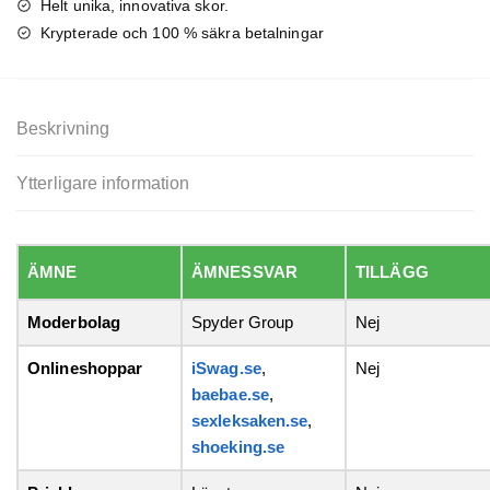
Helt unika, innovativa skor.
Krypterade och 100 % säkra betalningar
Beskrivning
Ytterligare information
ÄMNE
ÄMNESSVAR
TILLÄGG
Moderbolag
Spyder Group
Nej
Onlineshoppar
iSwag.se
,
Nej
baebae.se
,
sexleksaken.se
,
shoeking.se