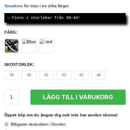
ursprungliga
nuvarande
Sneakers
för män i tre olika färger.
priset
priset
→
 Finns i storlekar från 39-44!
var:
är:
579 kr.
369 kr.
FÄRG
:
SKOSTORLEK
:
39
40
41
42
43
44
Sneakers
LÄGG TILL I VARUKORG
Herr
mängd
Öppet köp om du ångrar dig och inte har använt skorna!
Billigaste skobutiken i Norden.