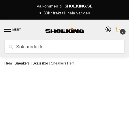
Skip
Skip
Välkommen till
SHOEKING.SE
to
to
✈ 39kr frakt till hela världen
navigation
content
MENY
0
Sök
Sök
efter:
Hem
|
Sneakers
|
Skateskor
|
Sneakers Herr