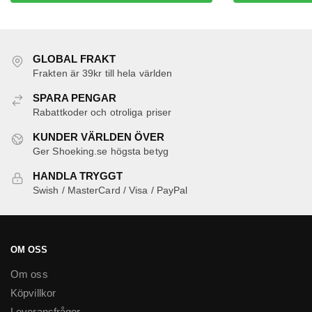
har
flera
varianter.
De
GLOBAL FRAKT
olika
Frakten är 39kr till hela världen
alternativen
SPARA PENGAR
kan
Rabattkoder och otroliga priser
väljas
KUNDER VÄRLDEN ÖVER
på
Ger Shoeking.se högsta betyg
produktsidan
HANDLA TRYGGT
Swish / MasterCard / Visa / PayPal
OM OSS
Om oss
Köpvillkor
Leveransfrågor