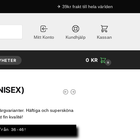
✈ 39kr frakt till hela världen
Mitt Konto
Kundhjälp
Kassan
0
KR
YHETER
0
NISEX)
de
 färgvarianter. Häftiga och supersköna
 fin kvalité!
från 36-46!