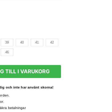
39
40
41
42
46
G TILL I VARUKORG
ig och inte har använt skorna!
Norden.
or.
äkra betalningar