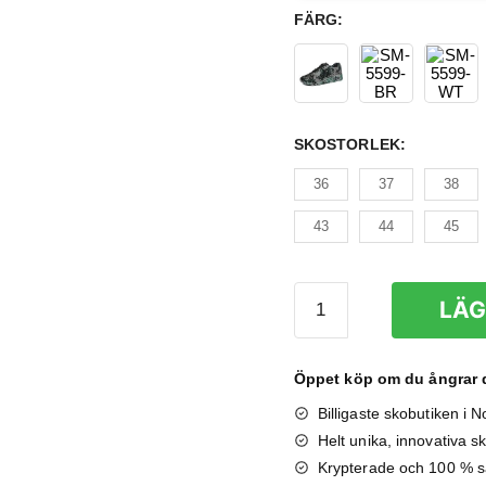
FÄRG
:
SKOSTORLEK
:
36
37
38
43
44
45
Sneakers
LÄG
(Unisex)
mängd
Öppet köp om du ångrar d
Billigaste skobutiken i 
Helt unika, innovativa sk
Krypterade och 100 % s