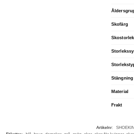
Åldersgru
Skofärg
Skostorlek
Storlekss
Storleksty
Stängning
Material
Frakt
Artikelnr:
SHOEKIN
Etiketter:
blå
,
brun
,
damskor
,
grå
,
grön
,
skor
,
skor för kvinnor
,
skor