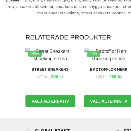
rea
,
sneakers till kvinnor
,
sneakers unisex
,
snygga sneakers
,
stre
street sneakers kvinna
,
street sneakers kvinnor
,
st
RELATERADE PRODUKTER
-40%
-40%
STREET SNEAKERS
BADTOFFLOR HERR
Det
Det
Det
Det
299
kr
259
kr
499
kr
429
kr
ursprungliga
nuvarande
ursprunglig
nuva
Den
Den
priset
priset
priset
prise
här
här
var:
är:
var:
är:
produkten
produkten
VÄLJ ALTERNATIV
VÄLJ ALTERNATIV
499 kr.
299 kr.
429 kr.
259 k
har
har
flera
flera
varianter.
varianter.
De
De
GLOBAL FRAKT
SP