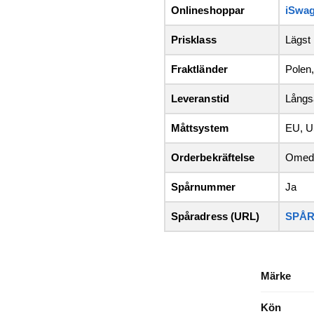
Onlineshoppar
iSwag
Prisklass
Lägst
Fraktländer
Polen,
Leveranstid
Lång
Måttsystem
EU, U
Orderbekräftelse
Omede
Spårnummer
Ja
Spåradress (URL)
SPÅR
Märke
Kön