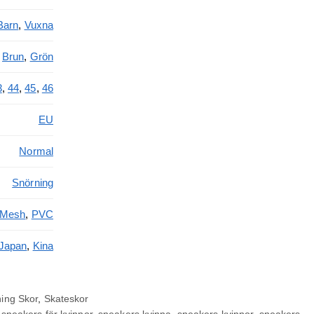
Barn
,
Vuxna
,
Brun
,
Grön
3
,
44
,
45
,
46
EU
Normal
Snörning
Mesh
,
PVC
Japan
,
Kina
ning Skor
,
Skateskor
,
sneakers för kvinnor
,
sneakers kvinna
,
sneakers kvinnor
,
sneakers