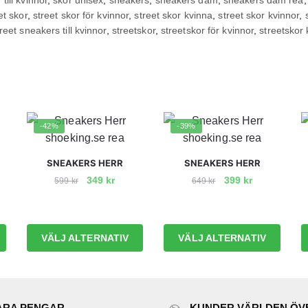
et skor
,
street skor för kvinnor
,
street skor kvinna
,
street skor kvinnor
,
reet sneakers till kvinnor
,
streetskor
,
streetskor för kvinnor
,
streetskor
-42%
-39%
SNEAKERS HERR
SNEAKERS HERR
Det
Det
Det
Det
349
kr
399
kr
599
kr
649
kr
a
rande
ursprungliga
nuvarande
ursprungliga
nuvarande
Den
Den
t
priset
priset
priset
priset
här
här
var:
är:
var:
är:
produkten
produkten
VÄLJ ALTERNATIV
VÄLJ ALTERNATIV
r.
599 kr.
349 kr.
649 kr.
399 kr.
har
har
flera
flera
varianter.
varianter.
De
De
ARA PENGAR
KUNDER VÄRLDEN ÖV