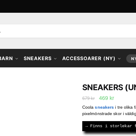
 BARN
SNEAKERS
ACCESSOARER (NY)
N
SNEAKERS (U
Det
Det
469
kr
679
kr
ursprungliga
nuvaran
Coola
sneakers
i tre olika
pixelmönstrade skor i väldigt
priset
priset
var:
är:
→
 Finns i storlekar 
679 kr.
469 kr.