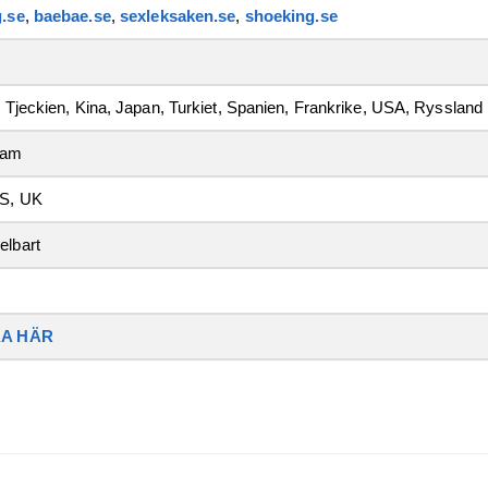
.se
,
baebae.se
,
sexleksaken.se
,
shoeking.se
 Tjeckien, Kina, Japan, Turkiet, Spanien, Frankrike, USA, Ryssland
sam
S, UK
lbart
A HÄR