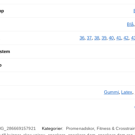
pp
Blå
36
,
37
,
38
,
39
,
40
,
41
,
42
,
4
ystem
p
Gummi
,
Latex
,
G_286669157921
Kategorier:
Promenadskor
,
Fitness & Crosstrai
 till kvinnor
,
skor unisex
,
sneakers
,
sneakers dam
,
sneakers dam rea