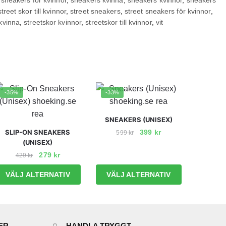
street skor till kvinnor
,
street sneakers
,
street sneakers för kvinnor
,
 kvinna
,
streetskor kvinnor
,
streetskor till kvinnor
,
vit
-35%
-33%
SNEAKERS (UNISEX)
Det
Det
SLIP-ON SNEAKERS
399
kr
599
kr
(UNISEX)
ursprungliga
nuvarande
Den
priset
priset
Det
Det
279
kr
429
kr
här
var:
är:
ursprungliga
nuvarande
Den
produkten
VÄLJ ALTERNATIV
VÄLJ ALTERNATIV
599 kr.
399 kr.
priset
priset
här
har
var:
är:
produkten
429 kr.
279 kr.
flera
har
varianter.
flera
De
ER
HANDLA TRYGGT