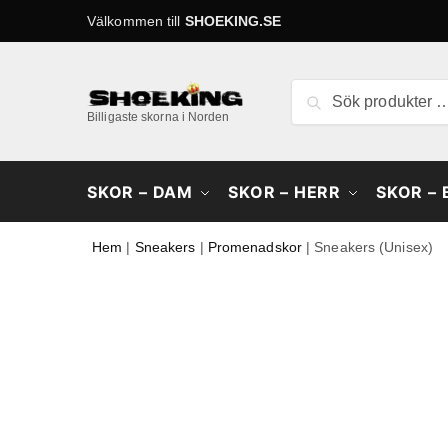
Skip
Skip
Välkommen till
SHOEKING.SE
to
to
navigation
content
Sök
Sök
efter:
Billigaste skorna i Norden
SKOR – DAM
SKOR – HERR
SKOR –
Hem
|
Sneakers
|
Promenadskor
|
Sneakers (Unisex)