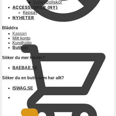
Volleybollskor
ACCESSOARER (NY)
Kepsar
NYHETER
Bläddra
Kassan
Mitt konto
Kundhjälp
Butiken
Söker du mer kläder?
BAEBAE.SE
Söker du en butik som har allt?
ISWAG.SE
0
KR