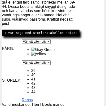
grå eller gul färg samt i storlekar mellan 39-
44. Dessa boots är riktigt snyggt designade
och kan användas som höstskor, vinterskor,
vandringskängor eller liknande. Halkfria
sulor, vrålsnygg passform. Kraftigt nedsatt
pris!
→
 Var noga med storlekstabellen nedan!
FÄRG
:
39
40
41
STORLEK
:
42
43
44
Rensa
Vandringskängor Herr | Boots mängd