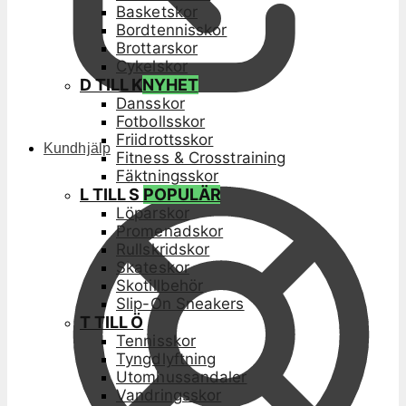
Basketskor
Bordtennisskor
Brottarskor
Cykelskor
D TILL K
NYHET
Dansskor
Fotbollsskor
Friidrottsskor
Kundhjälp
Fitness & Crosstraining
Fäktningsskor
L TILL S
POPULÄR
Löparskor
Promenadskor
Rullskridskor
Skateskor
Skotillbehör
Slip-On Sneakers
T TILL Ö
Tennisskor
Tyngdlyftning
Utomhussandaler
Vandringsskor