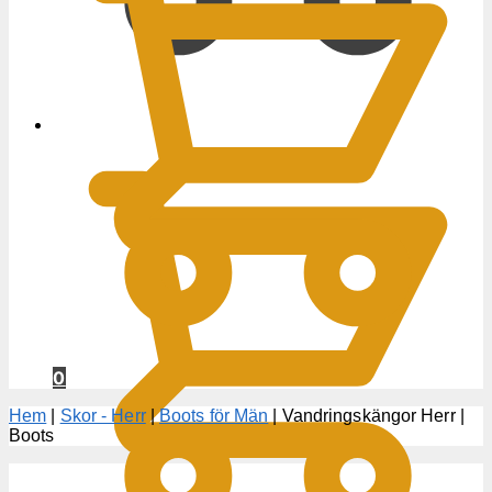
0
KR
0
Hem
|
Skor - Herr
|
Boots för Män
|
Vandringskängor Herr |
Boots