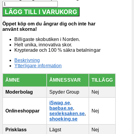
LÄGG TILL I VARUKORG
Öppet köp om du ångrar dig och inte har
använt skorna!
Billigaste skobutiken i Norden.
Helt unika, innovativa skor.
Krypterade och 100 % säkra betalningar
Beskrivning
Ytterligare information
ÄMNE
ÄMNESSVAR
TILLÄGG
Moderbolag
Spyder Group
Nej
iSwag.se
,
baebae.se
,
Onlineshoppar
Nej
sexleksaken.se
,
shoeking.se
Prisklass
Lägst
Nej