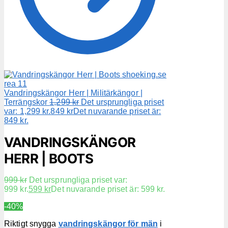
Vandringskängor Herr | Militärkängor |
Terrängskor
1,299
kr
Det ursprungliga priset
var: 1,299 kr.
849
kr
Det nuvarande priset är:
849 kr.
VANDRINGSKÄNGOR
HERR | BOOTS
999
kr
Det ursprungliga priset var:
999 kr.
599
kr
Det nuvarande priset är: 599 kr.
-40%
Riktigt snygga
vandringskängor för män
i