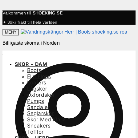
Välkommen till
SHOEKING.SE
✈ 39kr frakt till hela världen
MENY
Billigaste skorna i Norden
SKOR – DAM
Boots
Flip Flops
Loafers
Lågskor
Oxfordskor
Pumps
Sandaler
Seglarskor
Skor Med Klack
Sneakers
Tofflor