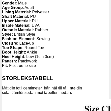
Gender
: Male
Age Group
: Adult
Lining Material:
Polyester
Shaft Material:
PU
Upper Material:
PU
Insole Material:
EVA
Outsole Material:
Rubber
Style:
British Style
Fashion Element:
Sewing
Closure:
Lace-up
Toe Shape:
Round Toe
Boot Height:
Ankle
Heel Height:
Low (1cm-3cm)
Pattern:
Patchwork
Fit:
Fits true to size
STORLEKSTABELL
Mät din fot i centimeter, från häl till tå,
inte
din
sula. Jämför sedan mot tabellen nedan.