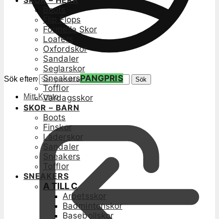
SKOR – HERR
Boots
Flip Flops
Formella Skor
Loafers
Oxfordskor
Sandaler
Seglarskor
Sneakers
PANGPRIS
Sök efter:
Sök
Tofflor
Mitt Konto
Vardagsskor
SKOR – BARN
Boots
Finskor
Läderskor
Sandaler
Sneakers
Tofflor
SNEAKERS
A TILL C
Arbetsskor
Badmintonskor
Basebollskor