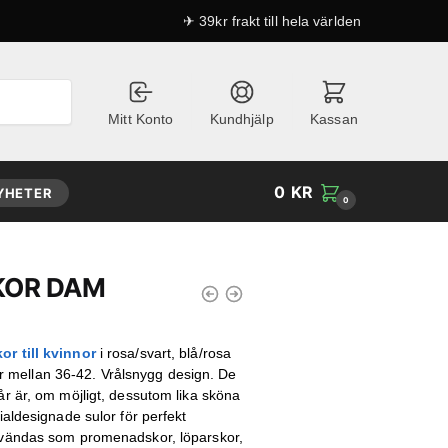
✈ 39kr frakt till hela världen
Mitt Konto
Kundhjälp
Kassan
0
KR
YHETER
0
KOR DAM
nde
r till kvinnor
i rosa/svart, blå/rosa
ekar mellan 36-42. Vrålsnygg design. De
r är, om möjligt, dessutom lika sköna
ialdesignade sulor för perfekt
nvändas som promenadskor, löparskor,