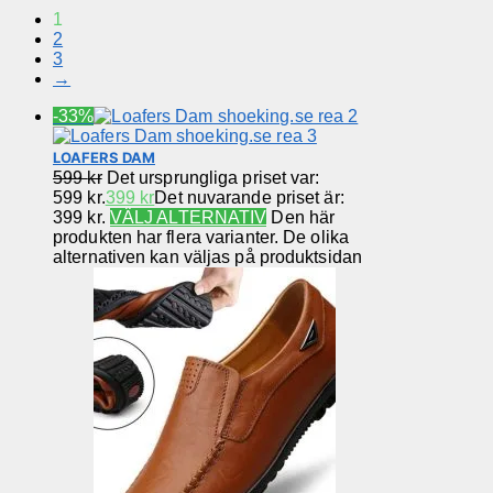
1
2
3
→
-33%
LOAFERS DAM
599
kr
Det ursprungliga priset var:
599 kr.
399
kr
Det nuvarande priset är:
399 kr.
VÄLJ ALTERNATIV
Den här
produkten har flera varianter. De olika
alternativen kan väljas på produktsidan