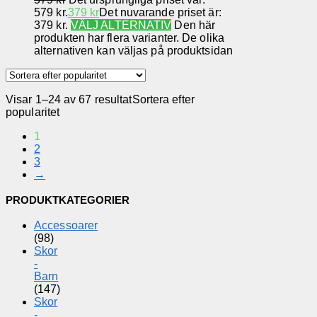
579 kr.
379
kr
Det nuvarande priset är:
379 kr.
VÄLJ ALTERNATIV
Den här
produkten har flera varianter. De olika
alternativen kan väljas på produktsidan
Visar 1–24 av 67 resultat
Sortera efter
popularitet
1
2
3
→
PRODUKTKATEGORIER
Accessoarer
(98)
Skor
-
Barn
(147)
Skor
-