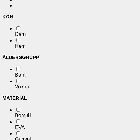
KÖN
Dam
Herr
ÅLDERSGRUPP
Barn
Vuxna
MATERIAL
Bomull
EVA
Gummi