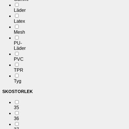
Läder
Latex
Mesh
PU-
Läder
PVC
TPR
Tyg
SKOSTORLEK
35
36