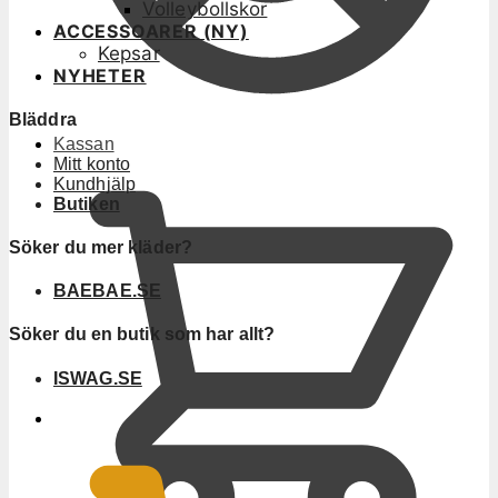
Volleybollskor
ACCESSOARER (NY)
Kepsar
NYHETER
Bläddra
Kassan
Mitt konto
Kundhjälp
Butiken
Söker du mer kläder?
BAEBAE.SE
Söker du en butik som har allt?
ISWAG.SE
0
KR