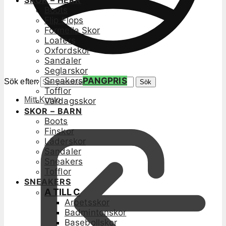
SKOR – HERR
Boots
Flip Flops
Formella Skor
Loafers
Oxfordskor
Sandaler
Seglarskor
Sneakers
PANGPRIS
Sök efter:
Sök
Tofflor
Mitt Konto
Vardagsskor
SKOR – BARN
Boots
Finskor
Läderskor
Sandaler
Sneakers
Tofflor
SNEAKERS
A TILL C
Arbetsskor
Badmintonskor
Basebollskor