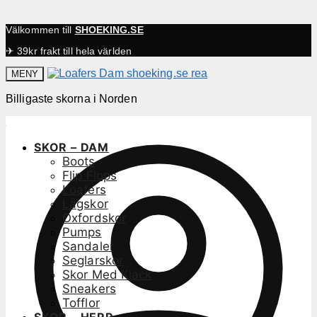
Välkommen till
SHOEKING.SE
✈ 39kr frakt till hela världen
MENY
Billigaste skorna i Norden
SKOR – DAM
Boots
Flip Flops
Loafers
Lågskor
Oxfordskor
Pumps
Sandaler
Seglarskor
Skor Med Klack
Sneakers
Tofflor