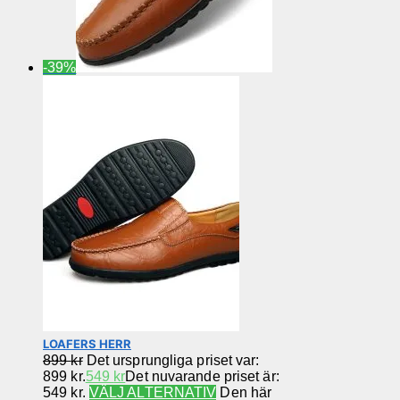
-39%
LOAFERS HERR
899
kr
Det ursprungliga priset var:
899 kr.
549
kr
Det nuvarande priset är:
549 kr.
VÄLJ ALTERNATIV
Den här