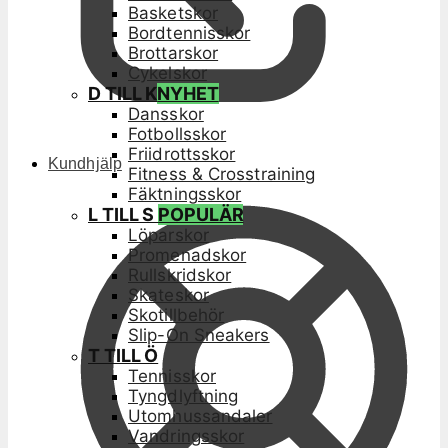
Basketskor
Bordtennisskor
Brottarskor
Cykelskor
D TILL K
NYHET
Dansskor
Fotbollsskor
Friidrottsskor
Kundhjälp
Fitness & Crosstraining
Fäktningsskor
L TILL S
POPULÄR
Löparskor
Promenadskor
Rullskridskor
Skateskor
Skotillbehör
Slip-On Sneakers
T TILL Ö
Tennisskor
Tyngdlyftning
Utomhussandaler
Vandringsskor