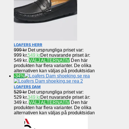
LOAFERS HERR
999
kr
Det ursprungliga priset var:
999 kr.
549
kr
Det nuvarande priset är:
549 kr.
VÄLJ ALTERNATIV
Den här
produkten har flera varianter. De olika
alternativen kan väljas på produktsidan
-34%
LOAFERS DAM
529
kr
Det ursprungliga priset var:
529 kr.
349
kr
Det nuvarande priset är:
349 kr.
VÄLJ ALTERNATIV
Den här
produkten har flera varianter. De olika
alternativen kan väljas på produktsidan