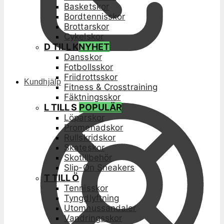
Basketskor
Bordtennisskor
Brottarskor
Cykelskor
D TILL K
NYHET
Dansskor
Fotbollsskor
Friidrottsskor
Kundhjälp
Fitness & Crosstraining
Fäktningsskor
L TILL S
POPULÄR
Löparskor
Promenadskor
Rullskridskor
Skateskor
Skotillbehör
Slip-On Sneakers
T TILL Ö
Tennisskor
Tyngdlyftning
Utomhussandaler
Vandringsskor