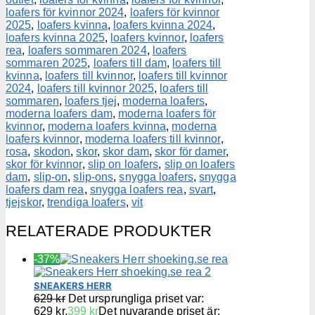
loafers för kvinnor 2024
,
loafers för kvinnor
2025
,
loafers kvinna
,
loafers kvinna 2024
,
loafers kvinna 2025
,
loafers kvinnor
,
loafers
rea
,
loafers sommaren 2024
,
loafers
sommaren 2025
,
loafers till dam
,
loafers till
kvinna
,
loafers till kvinnor
,
loafers till kvinnor
2024
,
loafers till kvinnor 2025
,
loafers till
sommaren
,
loafers tjej
,
moderna loafers
,
moderna loafers dam
,
moderna loafers för
kvinnor
,
moderna loafers kvinna
,
moderna
loafers kvinnor
,
moderna loafers till kvinnor
,
rosa
,
skodon
,
skor
,
skor dam
,
skor för damer
,
skor för kvinnor
,
slip on loafers
,
slip on loafers
dam
,
slip-on
,
slip-ons
,
snygga loafers
,
snygga
loafers dam rea
,
snygga loafers rea
,
svart
,
tjejskor
,
trendiga loafers
,
vit
RELATERADE PRODUKTER
-37%
SNEAKERS HERR
629
kr
Det ursprungliga priset var:
629 kr.
399
kr
Det nuvarande priset är: