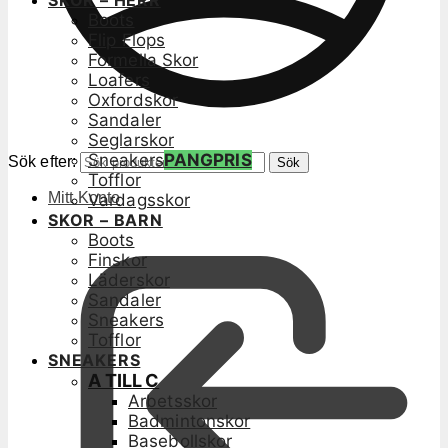
SKOR – HERR
Boots
Flip Flops
Formella Skor
Loafers
Oxfordskor
Sandaler
Seglarskor
Sneakers
PANGPRIS
Sök efter:
Sök
Tofflor
Mitt Konto
Vardagsskor
SKOR – BARN
Boots
Finskor
Läderskor
Sandaler
Sneakers
Tofflor
SNEAKERS
A TILL C
Arbetsskor
Badmintonskor
Basebollskor