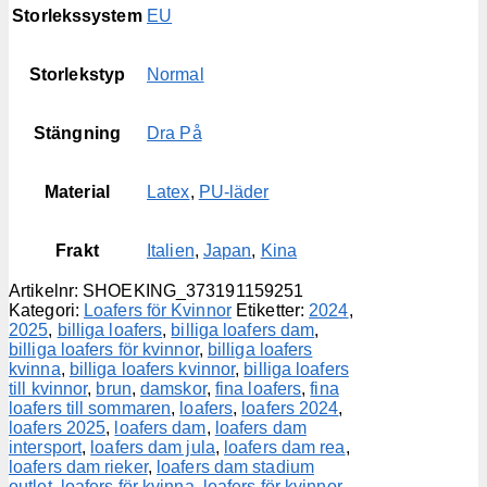
Storlekssystem
EU
Storlekstyp
Normal
Stängning
Dra På
Material
Latex
,
PU-läder
Frakt
Italien
,
Japan
,
Kina
Artikelnr:
SHOEKING_373191159251
Kategori:
Loafers för Kvinnor
Etiketter:
2024
,
2025
,
billiga loafers
,
billiga loafers dam
,
billiga loafers för kvinnor
,
billiga loafers
kvinna
,
billiga loafers kvinnor
,
billiga loafers
till kvinnor
,
brun
,
damskor
,
fina loafers
,
fina
loafers till sommaren
,
loafers
,
loafers 2024
,
loafers 2025
,
loafers dam
,
loafers dam
intersport
,
loafers dam jula
,
loafers dam rea
,
loafers dam rieker
,
loafers dam stadium
outlet
,
loafers för kvinna
,
loafers för kvinnor
,