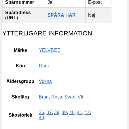
Spårnummer
Ja
E-post
Spåradress
SPÅRA HÄR
Nej
(URL)
YTTERLIGARE INFORMATION
Märke
YELVBEE
Kön
Dam
Åldersgrupp
Vuxna
Skofärg
Brun
,
Rosa
,
Svart
,
Vit
36
,
37
,
38
,
39
,
40
,
41
,
42
,
Skostorlek
43