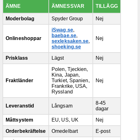
ÄMNE
ÄMNESSVAR
TILLÄGG
Moderbolag
Spyder Group
Nej
iSwag.se
,
baebae.se
,
Onlineshoppar
Nej
sexleksaken.se
,
shoeking.se
Prisklass
Lägst
Nej
Polen, Tjeckien,
Kina, Japan,
Fraktländer
Turkiet, Spanien,
Nej
Frankrike, USA,
Ryssland
8-45
Leveranstid
Långsam
dagar
Måttsystem
EU, US, UK
Nej
Orderbekräftelse
Omedelbart
E-post