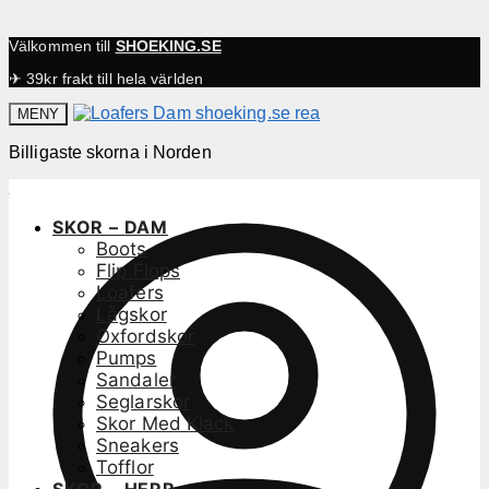
Välkommen till
SHOEKING.SE
✈ 39kr frakt till hela världen
MENY
Billigaste skorna i Norden
SKOR – DAM
Boots
Flip Flops
Loafers
Lågskor
Oxfordskor
Pumps
Sandaler
Seglarskor
Skor Med Klack
Sneakers
Tofflor