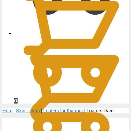
0
KR
0
Hem
|
Skor - Dam
|
Loafers för Kvinnor
|
Loafers Dam