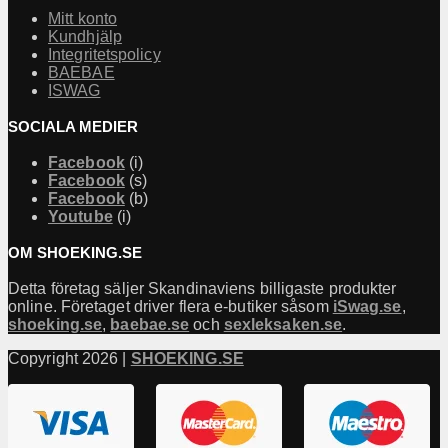
Mitt konto
Kundhjälp
Integritetspolicy
BAEBAE
ISWAG
SOCIALA MEDIER
Facebook
(i)
Facebook
(s)
Facebook
(b)
Youtube
(i)
OM SHOEKING.SE
Detta företag säljer Skandinaviens billigaste produkter
online. Företaget driver flera e-butiker såsom
iSwag.se
,
shoeking.se
,
baebae.se
och
sexleksaken.se
.
Copyright 2026 |
SHOEKING.SE