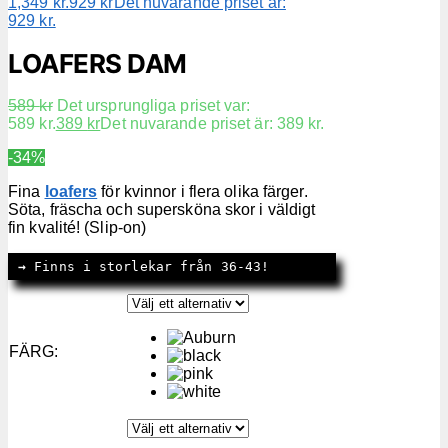
1,349 kr.
929
kr
Det nuvarande priset är:
929 kr.
LOAFERS DAM
589
kr
Det ursprungliga priset var:
589 kr.
389
kr
Det nuvarande priset är: 389 kr.
-34%
Fina
loafers
för kvinnor i flera olika färger.
Söta, fräscha och supersköna skor i väldigt
fin kvalité! (Slip-on)
→
 Finns i storlekar från 36-43!
FÄRG
: