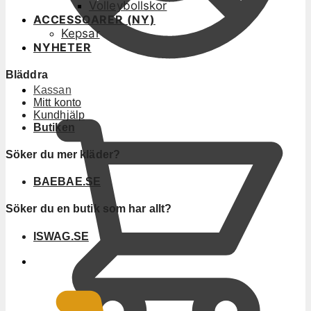
Volleybollskor
ACCESSOARER (NY)
Kepsar
NYHETER
Bläddra
Kassan
Mitt konto
Kundhjälp
Butiken
Söker du mer kläder?
BAEBAE.SE
Söker du en butik som har allt?
ISWAG.SE
0
KR