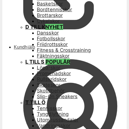
Basketskor
Bordtennisskor
Brottarskor
Cykelskor
D TILL K
NYHET
Dansskor
Fotbollsskor
Friidrottsskor
Kundhjälp
Fitness & Crosstraining
Fäktningsskor
L TILL S
POPULÄR
Löparskor
Promenadskor
Rullskridskor
Skateskor
Skotillbehör
Slip-On Sneakers
T TILL Ö
Tennisskor
Tyngdlyftning
Utomhussandaler
Vandringsskor