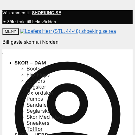
Välkommen till
SHOEKING.SE
✈ 39kr frakt till hela världen
MENY
Billigaste skorna i Norden
SKOR – DAM
Boots
Flip Flops
Loafers
Lågskor
Oxfordskor
Pumps
Sandaler
Seglarskor
Skor Med Klack
Sneakers
Tofflor