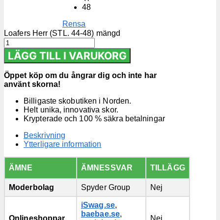
48
Rensa
Loafers Herr (STL. 44-48) mängd
LÄGG TILL I VARUKORG
Öppet köp om du ångrar dig och inte har
använt skorna!
Billigaste skobutiken i Norden.
Helt unika, innovativa skor.
Krypterade och 100 % säkra betalningar
Beskrivning
Ytterligare information
ÄMNE
ÄMNESSVAR
TILLÄGG
Moderbolag
Spyder Group
Nej
iSwag.se
,
baebae.se
,
Onlineshoppar
Nej