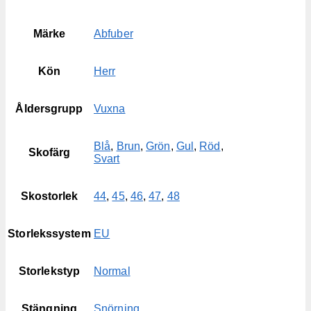
Märke
Abfuber
Kön
Herr
Åldersgrupp
Vuxna
Blå
,
Brun
,
Grön
,
Gul
,
Röd
,
Skofärg
Svart
Skostorlek
44
,
45
,
46
,
47
,
48
Storlekssystem
EU
Storlekstyp
Normal
Stängning
Snörning