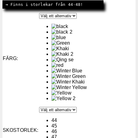
→
 Finns i storlekar från 44-48!
FÄRG
:
44
45
SKOSTORLEK
:
46
47