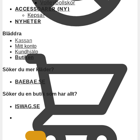
Volleybollskor
ACCESSOARER (NY)
Kepsar
NYHETER
Bläddra
Kassan
Mitt konto
Kundhjälp
Butiken
Söker du mer kläder?
BAEBAE.SE
Söker du en butik som har allt?
ISWAG.SE
0
KR