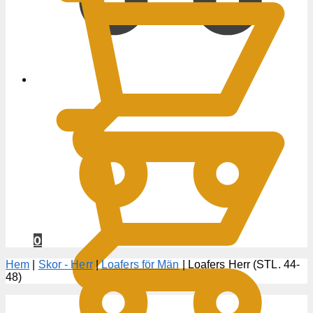
0
KR
0
Hem
|
Skor - Herr
|
Loafers för Män
|
Loafers Herr (STL. 44-
48)