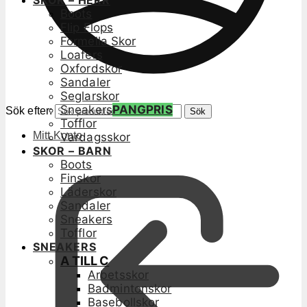
SKOR – HERR
Boots
Flip Flops
Formella Skor
Loafers
Oxfordskor
Sandaler
Seglarskor
Sneakers
PANGPRIS
Sök efter:
Sök
Tofflor
Mitt Konto
Vardagsskor
SKOR – BARN
Boots
Finskor
Läderskor
Sandaler
Sneakers
Tofflor
SNEAKERS
A TILL C
Arbetsskor
Badmintonskor
Basebollskor