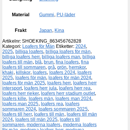
Material
Gummi
,
PU-läder
Frakt
Japan
,
Kina
Artikelnr:
SHOEKING_863456762828
Kategori:
Loafers för Män
Etiketter:
2024
,
2025
,
billiga loafers
,
billiga loafers för män
,
billiga loafers herr
,
billiga loafers man
,
billiga
loafers till män
,
blå
,
brun
,
fina loafers
,
fina
loafers till sommaren
,
grå
,
grön
,
herrskor
,
khaki
,
killskor
,
loafers
,
loafers 2024
,
loafers
2025
,
loafers för män
,
loafers för män 2024
,
loafers för män 2025
,
loafers herr
,
loafers herr
intersport
,
loafers herr jula
,
loafers herr rea
,
loafers herr rieker
,
loafers herr stadium outlet
,
loafers kille
,
loafers män
,
loafers man 2024
,
loafers man 2025
,
loafers rea
,
loafers
sommaren 2024
,
loafers sommaren 2025
,
loafers till herr
,
loafers till män
,
loafers till män
2024
,
loafers till män 2025
,
loafers till
sommaren
,
moderna loafers
,
moderna loafers
för män
,
moderna loafers herr
,
moderna