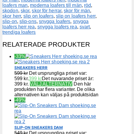
loafers man
,
moderna loafers till män
,
röd
,
skodon
,
skor
,
skor för herrar
,
skor för män
,
skor herr
,
slip on loafers
,
slip on loafers herr
,
slip-on
,
slip-ons
,
snygga loafers
,
snygga
loafers herr rea
,
snygga loafers rea
,
svart
,
trendiga loafers
RELATERADE PRODUKTER
-33%
SNEAKERS HERR
599
kr
Det ursprungliga priset var:
599 kr.
399
kr
Det nuvarande priset är:
399 kr.
VÄLJ ALTERNATIV
Den här
produkten har flera varianter. De olika
alternativen kan väljas på produktsidan
-49%
SLIP-ON SNEAKERS DAM
549
kr
Det ursprungliga priset var: