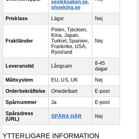
sexleksaken.se
,
shoeking.se
Prisklass
Lägst
Nej
Polen, Tjeckien,
Kina, Japan,
Fraktländer
Turkiet, Spanien,
Nej
Frankrike, USA,
Ryssland
8-45
Leveranstid
Långsam
dagar
Måttsystem
EU, US, UK
Nej
Orderbekräftelse
Omedelbart
E-post
Spårnummer
Ja
E-post
Spåradress
SPÅRA HÄR
Nej
(URL)
YTTERLIGARE INFORMATION