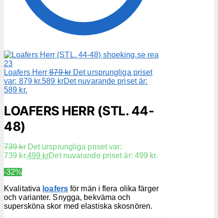
Loafers Herr
879
kr
Det ursprungliga priset
var: 879 kr.
589
kr
Det nuvarande priset är:
589 kr.
LOAFERS HERR (STL. 44-
48)
739
kr
Det ursprungliga priset var:
739 kr.
499
kr
Det nuvarande priset är: 499 kr.
-32%
Kvalitativa
loafers
för män i flera olika färger
och varianter. Snygga, bekväma och
supersköna skor med elastiska skosnören.