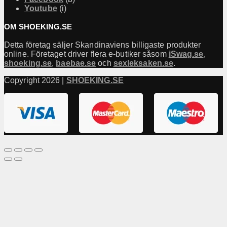
Youtube
(i)
OM SHOEKING.SE
Detta företag säljer Skandinaviens billigaste produkter
online. Företaget driver flera e-butiker såsom
iSwag.se
,
shoeking.se
,
baebae.se
och
sexleksaken.se
.
Copyright 2026 |
SHOEKING.SE