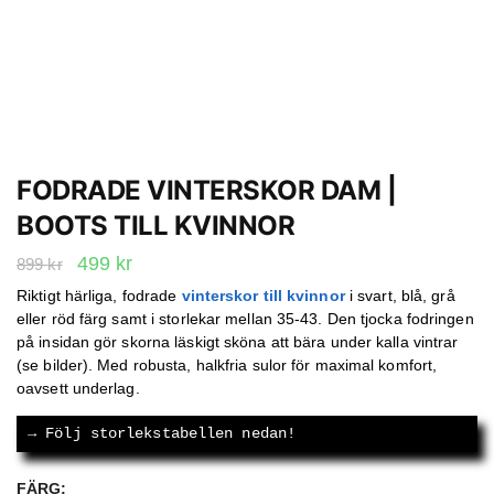
FODRADE VINTERSKOR DAM |
BOOTS TILL KVINNOR
Det
Det
499
kr
899
kr
ursprungliga
nuvarande
Riktigt härliga, fodrade
vinterskor till kvinnor
i svart, blå, grå
eller röd färg samt i storlekar mellan 35-43. Den tjocka fodringen
priset
priset
på insidan gör skorna läskigt sköna att bära under kalla vintrar
var:
är:
(se bilder). Med robusta, halkfria sulor för maximal komfort,
899 kr.
499 kr.
oavsett underlag.
→
 Följ storlekstabellen nedan!
FÄRG
: