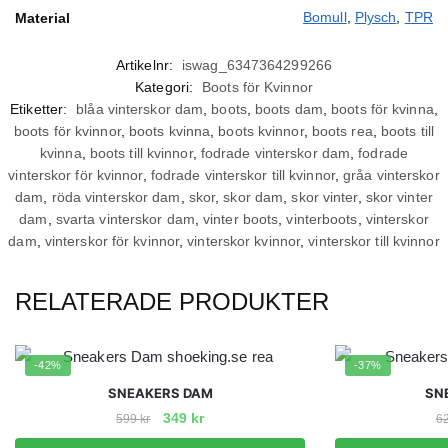
Bomull
,
Plysch
,
TPR
Material
Artikelnr:
iswag_6347364299266
Kategori:
Boots för Kvinnor
Etiketter:
blåa vinterskor dam
,
boots
,
boots dam
,
boots för kvinna
,
boots för kvinnor
,
boots kvinna
,
boots kvinnor
,
boots rea
,
boots till
kvinna
,
boots till kvinnor
,
fodrade vinterskor dam
,
fodrade
vinterskor för kvinnor
,
fodrade vinterskor till kvinnor
,
gråa vinterskor
dam
,
röda vinterskor dam
,
skor
,
skor dam
,
skor vinter
,
skor vinter
dam
,
svarta vinterskor dam
,
vinter boots
,
vinterboots
,
vinterskor
dam
,
vinterskor för kvinnor
,
vinterskor kvinnor
,
vinterskor till kvinnor
RELATERADE PRODUKTER
-42%
-37%
SNEAKERS DAM
SN
Det
Det
349
kr
599
kr
6
ursprungliga
nuvarande