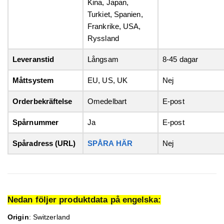
Kina, Japan,
Turkiet, Spanien,
Frankrike, USA,
Ryssland
Leveranstid
Långsam
8-45 dagar
Måttsystem
EU, US, UK
Nej
Orderbekräftelse
Omedelbart
E-post
Spårnummer
Ja
E-post
Spåradress (URL)
SPÅRA HÄR
Nej
Nedan följer produktdata på engelska:
Origin
: Switzerland