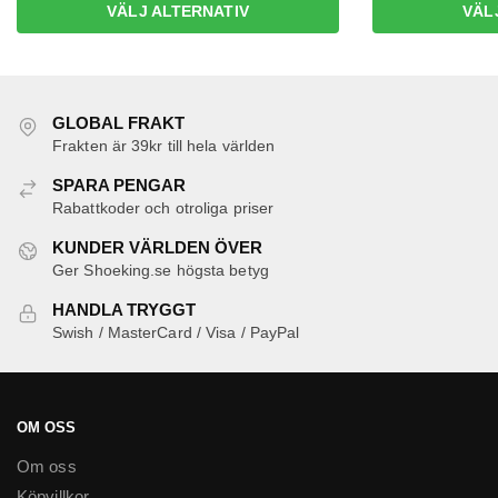
Den
VÄLJ ALTERNATIV
VÄL
priset
priset
här
var:
är:
produkten
599 kr.
349 kr.
har
flera
GLOBAL FRAKT
varianter.
Frakten är 39kr till hela världen
De
SPARA PENGAR
olika
Rabattkoder och otroliga priser
alternativen
kan
KUNDER VÄRLDEN ÖVER
Ger Shoeking.se högsta betyg
väljas
på
HANDLA TRYGGT
produktsidan
Swish / MasterCard / Visa / PayPal
OM OSS
Om oss
Köpvillkor