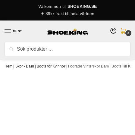
Skip
Skip
Välkommen till
SHOEKING.SE
to
to
✈ 39kr frakt till hela världen
navigation
content
MENY
0
Sök
Sök
efter:
Hem
|
Skor - Dam
|
Boots för Kvinnor
|
Fodrade Vinterskor Dam | Boots Till Kvi