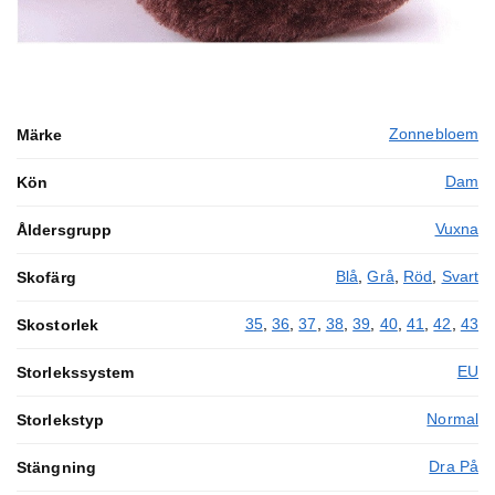
Zonnebloem
Märke
Dam
Kön
Vuxna
Åldersgrupp
Blå
,
Grå
,
Röd
,
Svart
Skofärg
35
,
36
,
37
,
38
,
39
,
40
,
41
,
42
,
43
Skostorlek
EU
Storlekssystem
Normal
Storlekstyp
Dra På
Stängning