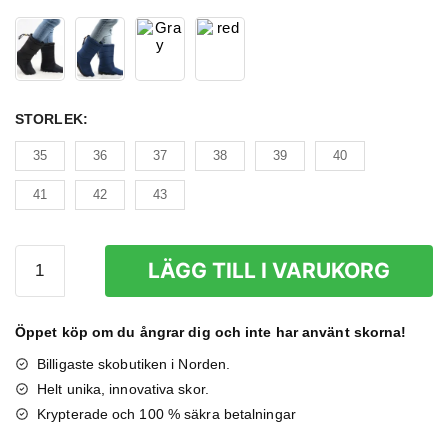
STORLEK
:
35
36
37
38
39
40
41
42
43
Fodrade
LÄGG TILL I VARUKORG
Vinterskor
Dam
|
Öppet köp om du ångrar dig och inte har använt skorna!
Boots
Billigaste skobutiken i Norden.
Till
Helt unika, innovativa skor.
Kvinnor
Krypterade och 100 % säkra betalningar
mängd