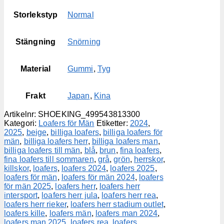
Storlekstyp
Normal
Stängning
Snörning
Material
Gummi
,
Tyg
Frakt
Japan
,
Kina
Artikelnr:
SHOEKING_499543813300
Kategori:
Loafers för Män
Etiketter:
2024
,
2025
,
beige
,
billiga loafers
,
billiga loafers för
män
,
billiga loafers herr
,
billiga loafers man
,
billiga loafers till män
,
blå
,
brun
,
fina loafers
,
fina loafers till sommaren
,
grå
,
grön
,
herrskor
,
killskor
,
loafers
,
loafers 2024
,
loafers 2025
,
loafers för män
,
loafers för män 2024
,
loafers
för män 2025
,
loafers herr
,
loafers herr
intersport
,
loafers herr jula
,
loafers herr rea
,
loafers herr rieker
,
loafers herr stadium outlet
,
loafers kille
,
loafers män
,
loafers man 2024
,
loafers man 2025
,
loafers rea
,
loafers