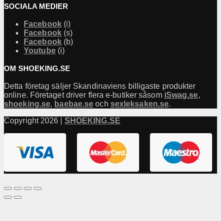
SOCIALA MEDIER
Facebook
(i)
Facebook
(s)
Facebook
(b)
Youtube
(i)
OM SHOEKING.SE
Detta företag säljer Skandinaviens billigaste produkter
online. Företaget driver flera e-butiker såsom
iSwag.se
,
shoeking.se
,
baebae.se
och
sexleksaken.se
.
Copyright 2026 |
SHOEKING.SE