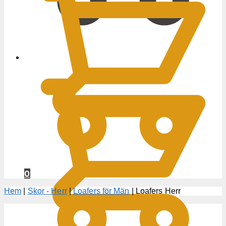
0
KR
0
Hem
|
Skor - Herr
|
Loafers för Män
|
Loafers Herr