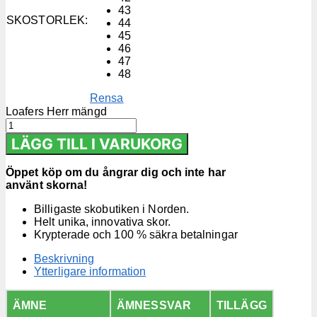
43
SKOSTORLEK
:
44
45
46
47
48
Rensa
Loafers Herr mängd
LÄGG TILL I VARUKORG
Öppet köp om du ångrar dig och inte har
använt skorna!
Billigaste skobutiken i Norden.
Helt unika, innovativa skor.
Krypterade och 100 % säkra betalningar
Beskrivning
Ytterligare information
ÄMNE
ÄMNESSVAR
TILLÄGG