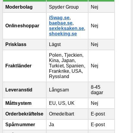
Moderbolag
Spyder Group
Nej
iSwag.se
,
baebae.se
,
Onlineshoppar
Nej
sexleksaken.se
,
shoeking.se
Prisklass
Lägst
Nej
Polen, Tjeckien,
Kina, Japan,
Fraktländer
Turkiet, Spanien,
Nej
Frankrike, USA,
Ryssland
8-45
Leveranstid
Långsam
dagar
Måttsystem
EU, US, UK
Nej
Orderbekräftelse
Omedelbart
E-post
Spårnummer
Ja
E-post