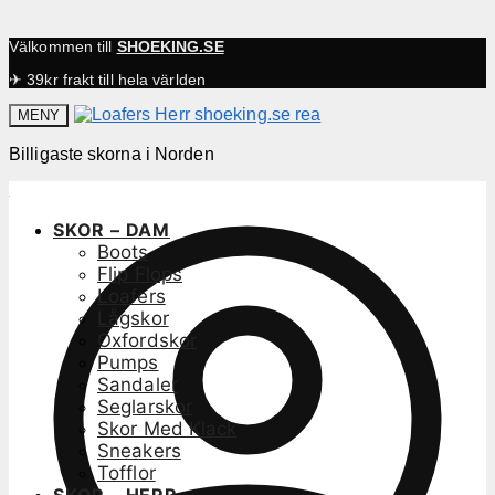
Välkommen till
SHOEKING.SE
✈ 39kr frakt till hela världen
MENY
Billigaste skorna i Norden
SKOR – DAM
Boots
Flip Flops
Loafers
Lågskor
Oxfordskor
Pumps
Sandaler
Seglarskor
Skor Med Klack
Sneakers
Tofflor