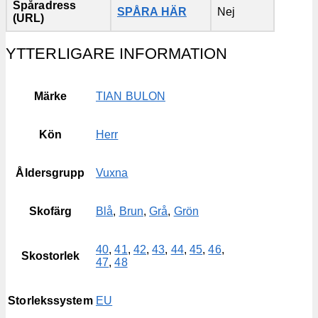
Spåradress
SPÅRA HÄR
Nej
(URL)
YTTERLIGARE INFORMATION
Märke
TIAN BULON
Kön
Herr
Åldersgrupp
Vuxna
Skofärg
Blå
,
Brun
,
Grå
,
Grön
40
,
41
,
42
,
43
,
44
,
45
,
46
,
Skostorlek
47
,
48
Storlekssystem
EU