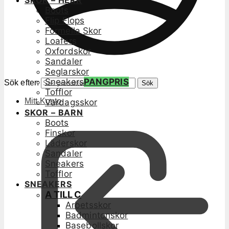
SKOR – HERR
Boots
Flip Flops
Formella Skor
Loafers
Oxfordskor
Sandaler
Seglarskor
Sneakers
PANGPRIS
Sök efter:
Sök
Tofflor
Mitt Konto
Vardagsskor
SKOR – BARN
Boots
Finskor
Läderskor
Sandaler
Sneakers
Tofflor
SNEAKERS
A TILL C
Arbetsskor
Badmintonskor
Basebollskor