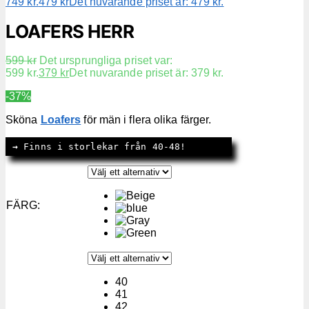
749 kr.
479
kr
Det nuvarande priset är: 479 kr.
LOAFERS HERR
599
kr
Det ursprungliga priset var:
599 kr.
379
kr
Det nuvarande priset är: 379 kr.
-37%
Sköna
Loafers
för män i flera olika färger.
→
 Finns i storlekar från 40-48!
FÄRG
:
40
41
42