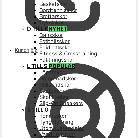
Basketskor
Bordtennisskor
Brottarskor
Cykelskor
D TILL K
NYHET
Dansskor
Fotbollsskor
Friidrottsskor
Kundhjälp
Fitness & Crosstraining
Fäktningsskor
L TILL S
POPULÄR
Löparskor
Promenadskor
Rullskridskor
Skateskor
Skotillbehör
Slip-On Sneakers
T TILL Ö
Tennisskor
Tyngdlyftning
Utomhussandaler
Vandringsskor