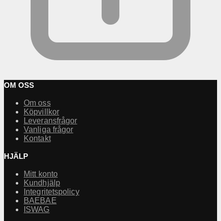
OM OSS
Om oss
Köpvillkor
Leveransfrågor
Vanliga frågor
Kontakt
HJÄLP
Mitt konto
Kundhjälp
Integritetspolicy
BAEBAE
ISWAG