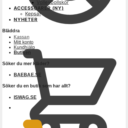
Volleybollskor
ACCESSOARER (NY)
Kepsar
NYHETER
Bläddra
Kassan
Mitt konto
Kundhjälp
Butiken
Söker du mer kläder?
BAEBAE.SE
Söker du en butik som har allt?
ISWAG.SE
0
KR