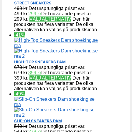
STREET SNEAKERS
499
kr
Det ursprungliga priset var:
499 kr.
299
kr
Det nuvarande priset är:
299 kr.
VÄLJ ALTERNATIV
Den här
produkten har flera varianter. De olika
alternativen kan väljas på produktsidan
-41%
HIGH-TOP SNEAKERS DAM
679
kr
Det ursprungliga priset var:
679 kr.
399
kr
Det nuvarande priset är:
399 kr.
VÄLJ ALTERNATIV
Den här
produkten har flera varianter. De olika
alternativen kan väljas på produktsidan
-49%
SLIP-ON SNEAKERS DAM
549
kr
Det ursprungliga priset var:
549 kr.
279
kr
Det nuvarande priset är: