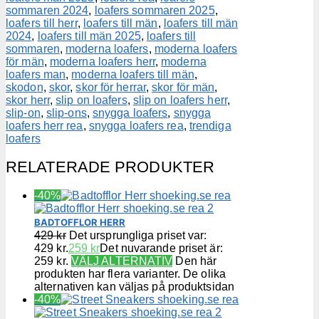
sommaren 2024
,
loafers sommaren 2025
,
loafers till herr
,
loafers till män
,
loafers till män
2024
,
loafers till män 2025
,
loafers till
sommaren
,
moderna loafers
,
moderna loafers
för män
,
moderna loafers herr
,
moderna
loafers man
,
moderna loafers till män
,
skodon
,
skor
,
skor för herrar
,
skor för män
,
skor herr
,
slip on loafers
,
slip on loafers herr
,
slip-on
,
slip-ons
,
snygga loafers
,
snygga
loafers herr rea
,
snygga loafers rea
,
trendiga
loafers
RELATERADE PRODUKTER
-40%
BADTOFFLOR HERR
429
kr
Det ursprungliga priset var:
429 kr.
259
kr
Det nuvarande priset är:
259 kr.
VÄLJ ALTERNATIV
Den här
produkten har flera varianter. De olika
alternativen kan väljas på produktsidan
-40%