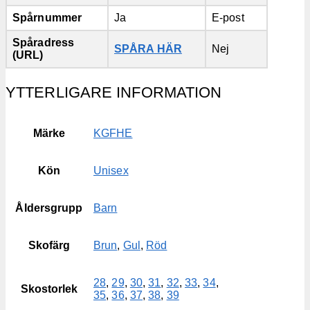
Spårnummer
Ja
E-post
Spåradress
SPÅRA HÄR
Nej
(URL)
YTTERLIGARE INFORMATION
Märke
KGFHE
Kön
Unisex
Åldersgrupp
Barn
Skofärg
Brun
,
Gul
,
Röd
28
,
29
,
30
,
31
,
32
,
33
,
34
,
Skostorlek
35
,
36
,
37
,
38
,
39