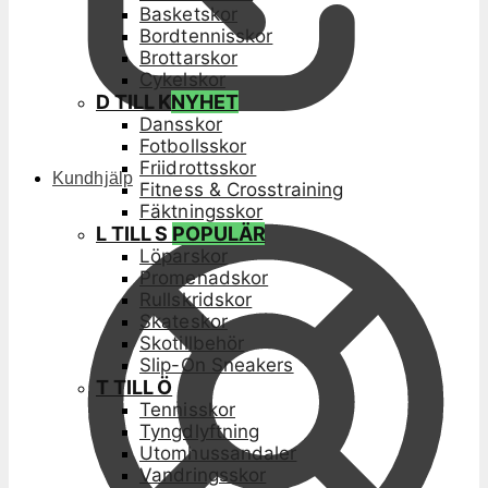
Basketskor
Bordtennisskor
Brottarskor
Cykelskor
D TILL K
NYHET
Dansskor
Fotbollsskor
Friidrottsskor
Kundhjälp
Fitness & Crosstraining
Fäktningsskor
L TILL S
POPULÄR
Löparskor
Promenadskor
Rullskridskor
Skateskor
Skotillbehör
Slip-On Sneakers
T TILL Ö
Tennisskor
Tyngdlyftning
Utomhussandaler
Vandringsskor