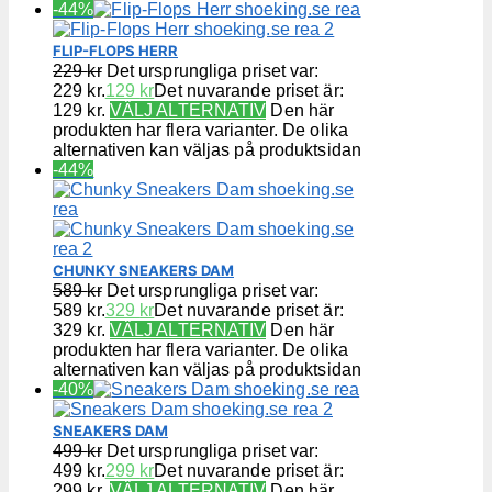
-44%
FLIP-FLOPS HERR
229
kr
Det ursprungliga priset var:
229 kr.
129
kr
Det nuvarande priset är:
129 kr.
VÄLJ ALTERNATIV
Den här
produkten har flera varianter. De olika
alternativen kan väljas på produktsidan
-44%
CHUNKY SNEAKERS DAM
589
kr
Det ursprungliga priset var:
589 kr.
329
kr
Det nuvarande priset är:
329 kr.
VÄLJ ALTERNATIV
Den här
produkten har flera varianter. De olika
alternativen kan väljas på produktsidan
-40%
SNEAKERS DAM
499
kr
Det ursprungliga priset var:
499 kr.
299
kr
Det nuvarande priset är:
299 kr.
VÄLJ ALTERNATIV
Den här