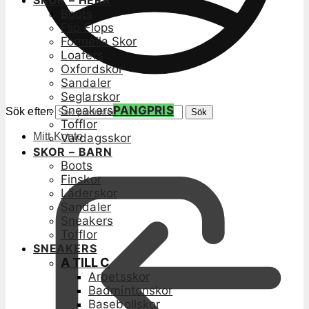
SKOR – HERR
Boots
Flip Flops
Formella Skor
Loafers
Oxfordskor
Sandaler
Seglarskor
Sneakers
PANGPRIS
Sök efter:
Sök
Tofflor
Mitt Konto
Vardagsskor
SKOR – BARN
Boots
Finskor
Läderskor
Sandaler
Sneakers
Tofflor
SNEAKERS
A TILL C
Arbetsskor
Badmintonskor
Basebollskor