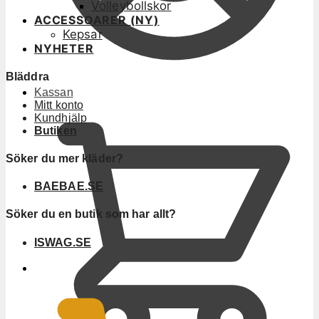
Volleybollskor
ACCESSOARER (NY)
Kepsar
NYHETER
Bläddra
Kassan
Mitt konto
Kundhjälp
Butiken
Söker du mer kläder?
BAEBAE.SE
Söker du en butik som har allt?
ISWAG.SE
0
KR