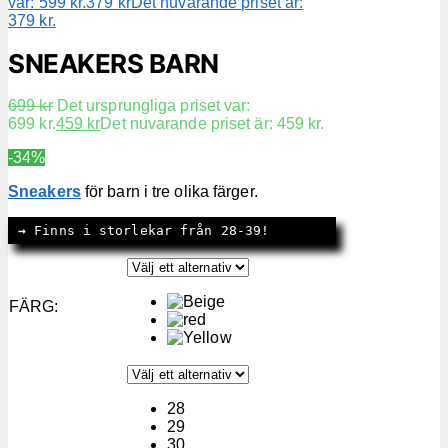
var: 599 kr.
379
kr
Det nuvarande priset är:
379 kr.
SNEAKERS BARN
699
kr
Det ursprungliga priset var:
699 kr.
459
kr
Det nuvarande priset är: 459 kr.
-34%
Sneakers
för barn i tre olika färger.
→
 Finns i storlekar från 28-39!
FÄRG
:
28
29
30