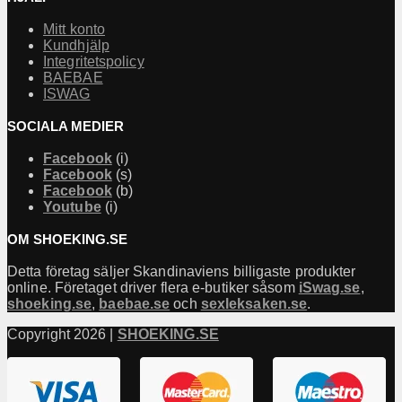
Mitt konto
Kundhjälp
Integritetspolicy
BAEBAE
ISWAG
SOCIALA MEDIER
Facebook
(i)
Facebook
(s)
Facebook
(b)
Youtube
(i)
OM SHOEKING.SE
Detta företag säljer Skandinaviens billigaste produkter
online. Företaget driver flera e-butiker såsom
iSwag.se
,
shoeking.se
,
baebae.se
och
sexleksaken.se
.
Copyright 2026 |
SHOEKING.SE