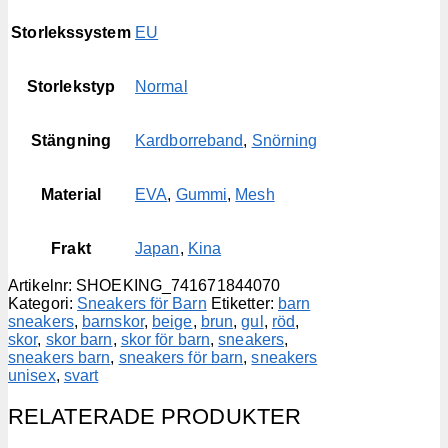
Storlekssystem
EU
Storlekstyp
Normal
Stängning
Kardborreband
,
Snörning
Material
EVA
,
Gummi
,
Mesh
Frakt
Japan
,
Kina
Artikelnr:
SHOEKING_741671844070
Kategori:
Sneakers för Barn
Etiketter:
barn
sneakers
,
barnskor
,
beige
,
brun
,
gul
,
röd
,
skor
,
skor barn
,
skor för barn
,
sneakers
,
sneakers barn
,
sneakers för barn
,
sneakers
unisex
,
svart
RELATERADE PRODUKTER