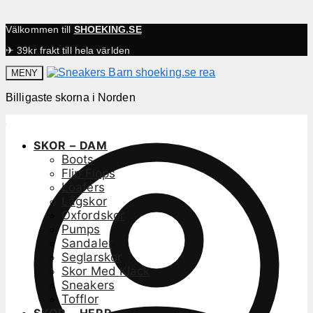
Välkommen till
SHOEKING.SE
✈ 39kr frakt till hela världen
MENY
Billigaste skorna i Norden
SKOR – DAM
Boots
Flip Flops
Loafers
Lågskor
Oxfordskor
Pumps
Sandaler
Seglarskor
Skor Med Klack
Sneakers
Tofflor