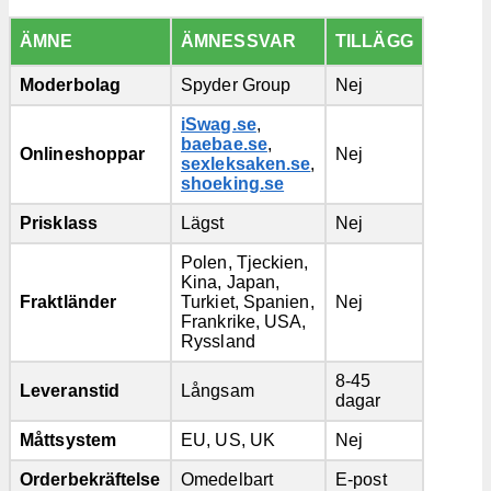
ÄMNE
ÄMNESSVAR
TILLÄGG
Moderbolag
Spyder Group
Nej
iSwag.se
,
baebae.se
,
Onlineshoppar
Nej
sexleksaken.se
,
shoeking.se
Prisklass
Lägst
Nej
Polen, Tjeckien,
Kina, Japan,
Fraktländer
Turkiet, Spanien,
Nej
Frankrike, USA,
Ryssland
8-45
Leveranstid
Långsam
dagar
Måttsystem
EU, US, UK
Nej
Orderbekräftelse
Omedelbart
E-post