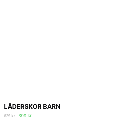
LÄDERSKOR BARN
Det
Det
399
kr
629
kr