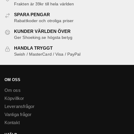
De
Frakten är 39kr till hela världen
olika
SPARA PENGAR
alternativen
Rabattkoder och otroliga priser
kan
väljas
KUNDER VÄRLDEN ÖVER
Ger Shoeking.se högsta betyg
på
produktsidan
HANDLA TRYGGT
Swish / MasterCard / Visa / PayPal
OM OSS
Om oss
Köpvillkor
Leveransfrågor
Vanliga frågor
Kontakt