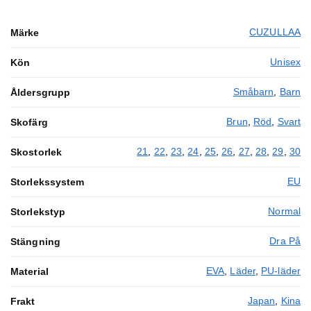
CUZULLAA
Märke
Unisex
Kön
Småbarn
,
Barn
Åldersgrupp
Brun
,
Röd
,
Svart
Skofärg
21
,
22
,
23
,
24
,
25
,
26
,
27
,
28
,
29
,
30
Skostorlek
EU
Storlekssystem
Normal
Storlekstyp
Dra På
Stängning
EVA
,
Läder
,
PU-läder
Material
Japan
,
Kina
Frakt