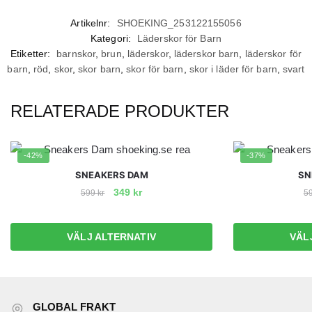
Artikelnr:
SHOEKING_253122155056
Kategori:
Läderskor för Barn
Etiketter:
barnskor
,
brun
,
läderskor
,
läderskor barn
,
läderskor för
barn
,
röd
,
skor
,
skor barn
,
skor för barn
,
skor i läder för barn
,
svart
RELATERADE PRODUKTER
-42%
-37%
SNEAKERS DAM
SN
Det
Det
349
kr
599
kr
5
ursprungliga
nuvarande
Den
priset
priset
här
VÄLJ ALTERNATIV
VÄL
var:
är:
produkten
599 kr.
349 kr.
har
flera
varianter.
GLOBAL FRAKT