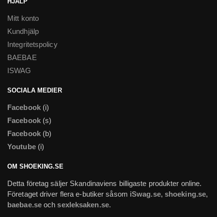
HJÄLP
Mitt konto
Kundhjälp
Integritetspolicy
BAEBAE
ISWAG
SOCIALA MEDIER
Facebook
(i)
Facebook
(s)
Facebook
(b)
Youtube
(i)
OM SHOEKING.SE
Detta företag säljer Skandinaviens billigaste produkter online.
Företaget driver flera e-butiker såsom
iSwag.se
,
shoeking.se
,
baebae.se
och
sexleksaken.se
.