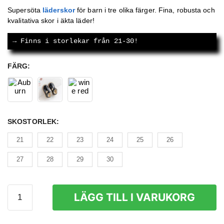
ursprungliga
nuvarande
Supersöta
läderskor
för barn i tre olika färger. Fina, robusta och
kvalitativa skor i äkta läder!
priset
priset
var:
är:
→
 Finns i storlekar från 21-30!
629 kr.
399 kr.
FÄRG
:
SKOSTORLEK
:
21
22
23
24
25
26
27
28
29
30
Läderskor
LÄGG TILL I VARUKORG
Barn
mängd