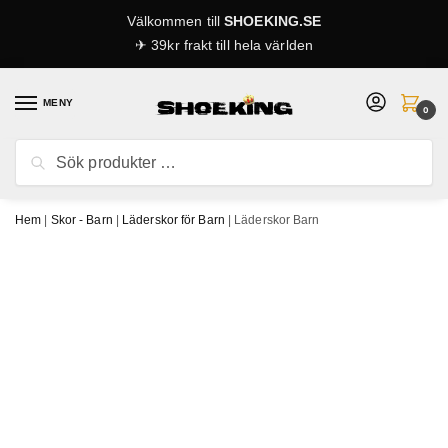
Skip
Skip
Välkommen till
SHOEKING.SE
to
to
✈ 39kr frakt till hela världen
navigation
content
MENY
0
Sök
Sök
efter:
Hem
|
Skor - Barn
|
Läderskor för Barn
|
Läderskor Barn