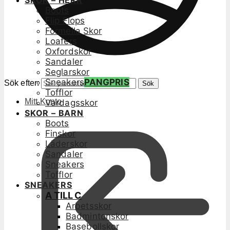
SKOR – HERR
Boots
Flip Flops
Formella Skor
Loafers
Oxfordskor
Sandaler
Seglarskor
Sneakers
PANGPRIS
Sök efter:
Sök
Tofflor
Mitt Konto
Vardagsskor
SKOR – BARN
Boots
Finskor
Läderskor
Sandaler
Sneakers
Tofflor
SNEAKERS
A TILL C
Arbetsskor
Badmintonskor
Basebollskor