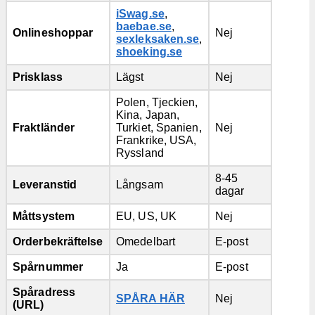
iSwag.se
,
baebae.se
,
Onlineshoppar
Nej
sexleksaken.se
,
shoeking.se
Prisklass
Lägst
Nej
Polen, Tjeckien,
Kina, Japan,
Fraktländer
Turkiet, Spanien,
Nej
Frankrike, USA,
Ryssland
8-45
Leveranstid
Långsam
dagar
Måttsystem
EU, US, UK
Nej
Orderbekräftelse
Omedelbart
E-post
Spårnummer
Ja
E-post
Spåradress
SPÅRA HÄR
Nej
(URL)