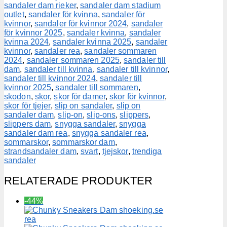
sandaler dam rieker
,
sandaler dam stadium
outlet
,
sandaler för kvinna
,
sandaler för
kvinnor
,
sandaler för kvinnor 2024
,
sandaler
för kvinnor 2025
,
sandaler kvinna
,
sandaler
kvinna 2024
,
sandaler kvinna 2025
,
sandaler
kvinnor
,
sandaler rea
,
sandaler sommaren
2024
,
sandaler sommaren 2025
,
sandaler till
dam
,
sandaler till kvinna
,
sandaler till kvinnor
,
sandaler till kvinnor 2024
,
sandaler till
kvinnor 2025
,
sandaler till sommaren
,
skodon
,
skor
,
skor för damer
,
skor för kvinnor
,
skor för tjejer
,
slip on sandaler
,
slip on
sandaler dam
,
slip-on
,
slip-ons
,
slippers
,
slippers dam
,
snygga sandaler
,
snygga
sandaler dam rea
,
snygga sandaler rea
,
sommarskor
,
sommarskor dam
,
strandsandaler dam
,
svart
,
tjejskor
,
trendiga
sandaler
RELATERADE PRODUKTER
-44%