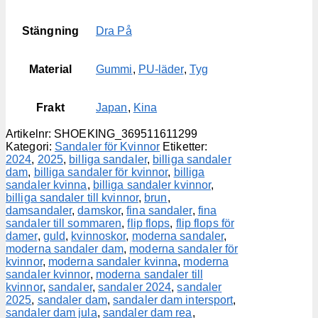
Stängning
Dra På
Material
Gummi
,
PU-läder
,
Tyg
Frakt
Japan
,
Kina
Artikelnr:
SHOEKING_369511611299
Kategori:
Sandaler för Kvinnor
Etiketter:
2024
,
2025
,
billiga sandaler
,
billiga sandaler
dam
,
billiga sandaler för kvinnor
,
billiga
sandaler kvinna
,
billiga sandaler kvinnor
,
billiga sandaler till kvinnor
,
brun
,
damsandaler
,
damskor
,
fina sandaler
,
fina
sandaler till sommaren
,
flip flops
,
flip flops för
damer
,
guld
,
kvinnoskor
,
moderna sandaler
,
moderna sandaler dam
,
moderna sandaler för
kvinnor
,
moderna sandaler kvinna
,
moderna
sandaler kvinnor
,
moderna sandaler till
kvinnor
,
sandaler
,
sandaler 2024
,
sandaler
2025
,
sandaler dam
,
sandaler dam intersport
,
sandaler dam jula
,
sandaler dam rea
,