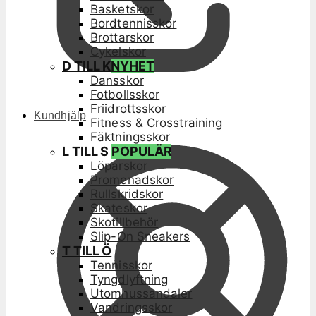
Basketskor
Bordtennisskor
Brottarskor
Cykelskor
D TILL K
NYHET
Dansskor
Fotbollsskor
Friidrottsskor
Kundhjälp
Fitness & Crosstraining
Fäktningsskor
L TILL S
POPULÄR
Löparskor
Promenadskor
Rullskridskor
Skateskor
Skotillbehör
Slip-On Sneakers
T TILL Ö
Tennisskor
Tyngdlyftning
Utomhussandaler
Vandringsskor