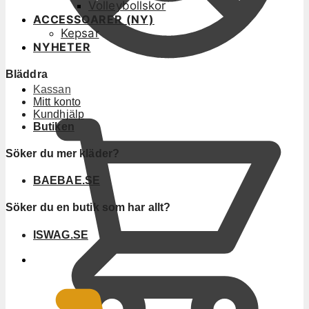
Volleybollskor
ACCESSOARER (NY)
Kepsar
NYHETER
Bläddra
Kassan
Mitt konto
Kundhjälp
Butiken
Söker du mer kläder?
BAEBAE.SE
Söker du en butik som har allt?
ISWAG.SE
0
KR