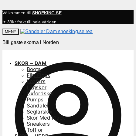
Välkommen till
SHOEKING.SE
✈ 39kr frakt till hela världen
MENY
Billigaste skorna i Norden
SKOR – DAM
Boots
Flip Flops
Loafers
Lågskor
Oxfordskor
Pumps
Sandaler
Seglarskor
Skor Med Klack
Sneakers
Tofflor