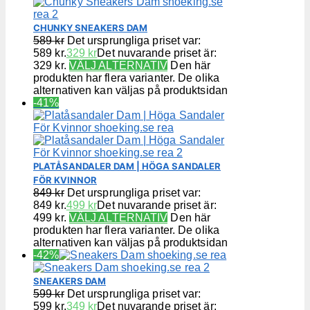
CHUNKY SNEAKERS DAM
589
kr
Det ursprungliga priset var:
589 kr.
329
kr
Det nuvarande priset är:
329 kr.
VÄLJ ALTERNATIV
Den här
produkten har flera varianter. De olika
alternativen kan väljas på produktsidan
-41%
PLATÅSANDALER DAM | HÖGA SANDALER
FÖR KVINNOR
849
kr
Det ursprungliga priset var:
849 kr.
499
kr
Det nuvarande priset är:
499 kr.
VÄLJ ALTERNATIV
Den här
produkten har flera varianter. De olika
alternativen kan väljas på produktsidan
-42%
SNEAKERS DAM
599
kr
Det ursprungliga priset var:
599 kr.
349
kr
Det nuvarande priset är: