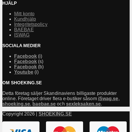
HJÄLP
Mitt konto
Kundhjälp
Integritetspolicy
BAEBAE
ISWAG
SOCIALA MEDIER
Facebook
(i)
Facebook
(s)
Facebook
(b)
Youtube
(i)
OM SHOEKING.SE
Detta företag säljer Skandinaviens billigaste produkter
online. Företaget driver flera e-butiker såsom
iSwag.se
,
shoeking.se
,
baebae.se
och
sexleksaken.se
.
Copyright 2026 |
SHOEKING.SE