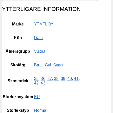
YTTERLIGARE INFORMATION
Märke
YTMTLOY
Kön
Dam
Åldersgrupp
Vuxna
Skofärg
Brun
,
Gul
,
Svart
35
,
36
,
37
,
38
,
39
,
40
,
41
,
Skostorlek
42
,
43
Storlekssystem
EU
Storlekstyp
Normal