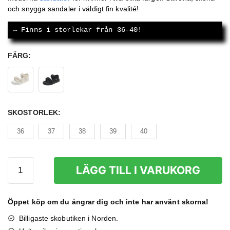
och snygga sandaler i väldigt fin kvalité!
priset
priset
var:
är:
→
 Finns i storlekar från 36-40!
649 kr.
399 kr.
FÄRG
:
SKOSTORLEK
:
36
37
38
39
40
Sandaler
LÄGG TILL I VARUKORG
Dam
mängd
Öppet köp om du ångrar dig och inte har använt skorna!
Billigaste skobutiken i Norden.