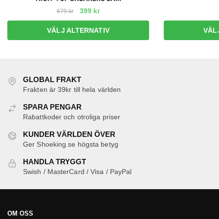
Det
Det
399
kr
679
kr
ursprungliga
nuvarande
Den
VÄLJ ALTERNATIV
VÄL
priset
priset
här
var:
är:
produkten
679 kr.
399 kr.
har
flera
GLOBAL FRAKT
varianter.
Frakten är 39kr till hela världen
De
SPARA PENGAR
olika
Rabattkoder och otroliga priser
alternativen
kan
KUNDER VÄRLDEN ÖVER
Ger Shoeking.se högsta betyg
väljas
på
HANDLA TRYGGT
produktsidan
Swish / MasterCard / Visa / PayPal
OM OSS