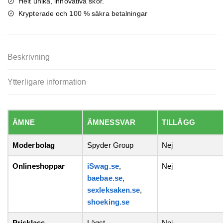
Helt unika, innovativa skor.
Krypterade och 100 % säkra betalningar
Beskrivning
Ytterligare information
ÄMNE
ÄMNESSVAR
TILLÄGG
Moderbolag
Spyder Group
Nej
Onlineshoppar
iSwag.se
,
Nej
baebae.se
,
sexleksaken.se
,
shoeking.se
Prisklass
Lägst
Nej