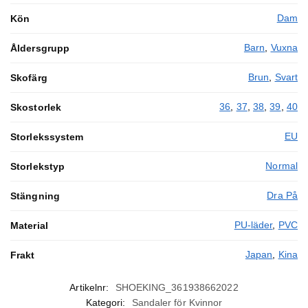
Dam
Kön
Barn
,
Vuxna
Åldersgrupp
Brun
,
Svart
Skofärg
36
,
37
,
38
,
39
,
40
Skostorlek
EU
Storlekssystem
Normal
Storlekstyp
Dra På
Stängning
PU-läder
,
PVC
Material
Japan
,
Kina
Frakt
Artikelnr:
SHOEKING_361938662022
Kategori:
Sandaler för Kvinnor