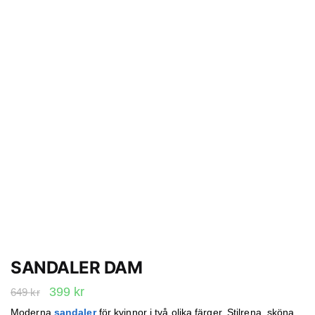
SANDALER DAM
Det
Det
399
kr
649
kr
ursprungliga
nuvarande
Moderna
sandaler
för kvinnor i två olika färger. Stilrena, sköna