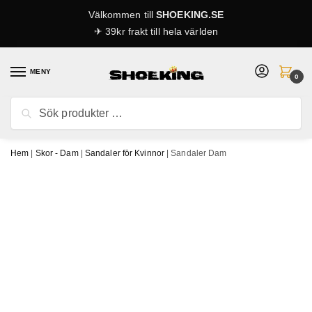
Skip
Skip
Välkommen till
SHOEKING.SE
to
to
✈ 39kr frakt till hela världen
navigation
content
MENY
0
Sök
Sök
efter:
Hem
|
Skor - Dam
|
Sandaler för Kvinnor
|
Sandaler Dam