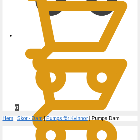
0
KR
0
Hem
|
Skor - Dam
|
Pumps för Kvinnor
|
Pumps Dam