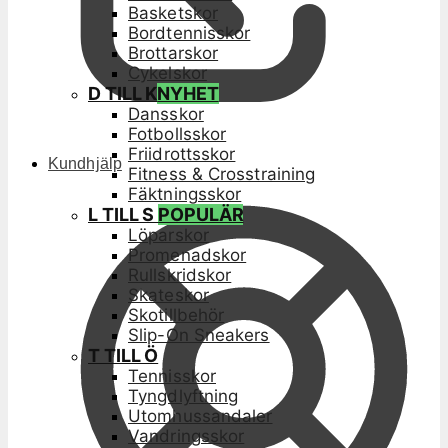
Basketskor
Bordtennisskor
Brottarskor
Cykelskor
D TILL K
NYHET
Dansskor
Fotbollsskor
Friidrottsskor
Kundhjälp
Fitness & Crosstraining
Fäktningsskor
L TILL S
POPULÄR
Löparskor
Promenadskor
Rullskridskor
Skateskor
Skotillbehör
Slip-On Sneakers
T TILL Ö
Tennisskor
Tyngdlyftning
Utomhussandaler
Vandringsskor