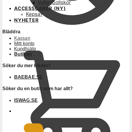
Volleybollskor
ACCESSOARER (NY)
Kepsar
NYHETER
Bläddra
Kassan
Mitt konto
Kundhjälp
Butiken
Söker du mer kläder?
BAEBAE.SE
Söker du en butik som har allt?
ISWAG.SE
0
KR