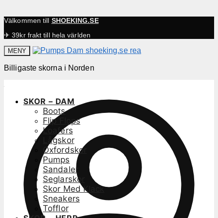
Välkommen till
SHOEKING.SE
✈ 39kr frakt till hela världen
MENY
Billigaste skorna i Norden
SKOR – DAM
Boots
Flip Flops
Loafers
Lågskor
Oxfordskor
Pumps
Sandaler
Seglarskor
Skor Med Klack
Sneakers
Tofflor