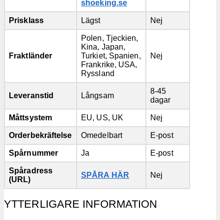
shoeking.se
Prisklass
Lägst
Nej
Polen, Tjeckien,
Kina, Japan,
Fraktländer
Turkiet, Spanien,
Nej
Frankrike, USA,
Ryssland
8-45
Leveranstid
Långsam
dagar
Måttsystem
EU, US, UK
Nej
Orderbekräftelse
Omedelbart
E-post
Spårnummer
Ja
E-post
Spåradress
SPÅRA HÄR
Nej
(URL)
YTTERLIGARE INFORMATION