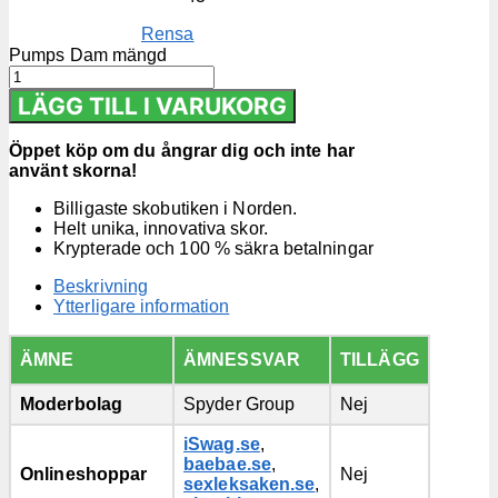
Rensa
Pumps Dam mängd
LÄGG TILL I VARUKORG
Öppet köp om du ångrar dig och inte har
använt skorna!
Billigaste skobutiken i Norden.
Helt unika, innovativa skor.
Krypterade och 100 % säkra betalningar
Beskrivning
Ytterligare information
ÄMNE
ÄMNESSVAR
TILLÄGG
Moderbolag
Spyder Group
Nej
iSwag.se
,
baebae.se
,
Onlineshoppar
Nej
sexleksaken.se
,