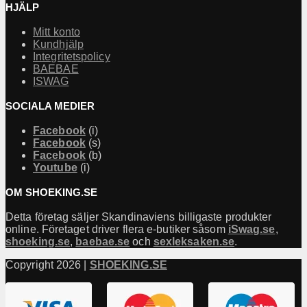
HJÄLP
Mitt konto
Kundhjälp
Integritetspolicy
BAEBAE
ISWAG
SOCIALA MEDIER
Facebook
(i)
Facebook
(s)
Facebook
(b)
Youtube
(i)
OM SHOEKING.SE
Detta företag säljer Skandinaviens billigaste produkter
online. Företaget driver flera e-butiker såsom
iSwag.se
,
shoeking.se
,
baebae.se
och
sexleksaken.se
.
Copyright 2026 |
SHOEKING.SE