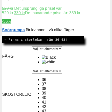
529
kr
Det ursprungliga priset var:
529 kr.
339
kr
Det nuvarande priset är: 339 kr.
-36%
Snörpumps
för kvinnor i två olika färger.
→
 Finns i storlekar från 36-43!
FÄRG
:
36
37
38
39
SKOSTORLEK
:
40
41
42
43