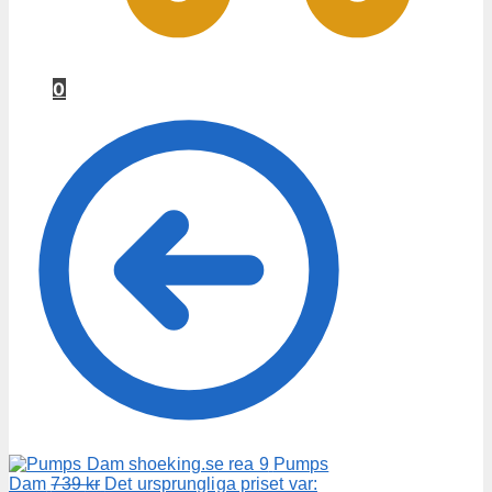
0
Pumps
Dam
739
kr
Det ursprungliga priset var: