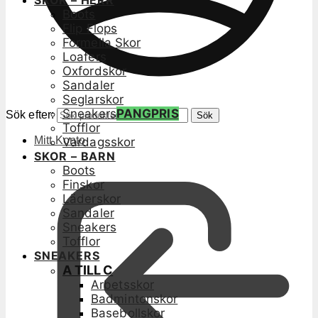
SKOR – HERR
Boots
Flip Flops
Formella Skor
Loafers
Oxfordskor
Sandaler
Seglarskor
Sneakers
PANGPRIS
Sök efter:
Sök
Tofflor
Mitt Konto
Vardagsskor
SKOR – BARN
Boots
Finskor
Läderskor
Sandaler
Sneakers
Tofflor
SNEAKERS
A TILL C
Arbetsskor
Badmintonskor
Basebollskor