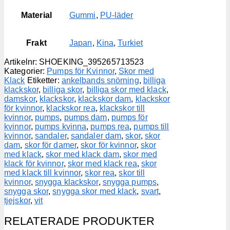
Material
Gummi
,
PU-läder
Frakt
Japan
,
Kina
,
Turkiet
Artikelnr:
SHOEKING_395265713523
Kategorier:
Pumps för Kvinnor
,
Skor med
Klack
Etiketter:
ankelbands snörning
,
billiga
klackskor
,
billiga skor
,
billiga skor med klack
,
damskor
,
klackskor
,
klackskor dam
,
klackskor
för kvinnor
,
klackskor rea
,
klackskor till
kvinnor
,
pumps
,
pumps dam
,
pumps för
kvinnor
,
pumps kvinna
,
pumps rea
,
pumps till
kvinnor
,
sandaler
,
sandaler dam
,
skor
,
skor
dam
,
skor för damer
,
skor för kvinnor
,
skor
med klack
,
skor med klack dam
,
skor med
klack för kvinnor
,
skor med klack rea
,
skor
med klack till kvinnor
,
skor rea
,
skor till
kvinnor
,
snygga klackskor
,
snygga pumps
,
snygga skor
,
snygga skor med klack
,
svart
,
tjejskor
,
vit
RELATERADE PRODUKTER