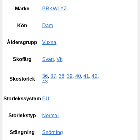
Märke
BRKWLYZ
Kön
Dam
Åldersgrupp
Vuxna
Skofärg
Svart
,
Vit
36
,
37
,
38
,
39
,
40
,
41
,
42
,
Skostorlek
43
Storlekssystem
EU
Storlekstyp
Normal
Stängning
Snörning