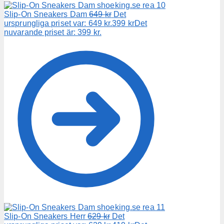
Slip-On Sneakers Dam
649
kr
Det
ursprungliga priset var: 649 kr.
399
kr
Det
nuvarande priset är: 399 kr.
Slip-On Sneakers Herr
629
kr
Det