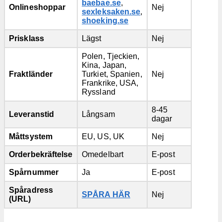
baebae.se
,
Onlineshoppar
Nej
sexleksaken.se
,
shoeking.se
Prisklass
Lägst
Nej
Polen, Tjeckien,
Kina, Japan,
Fraktländer
Turkiet, Spanien,
Nej
Frankrike, USA,
Ryssland
8-45
Leveranstid
Långsam
dagar
Måttsystem
EU, US, UK
Nej
Orderbekräftelse
Omedelbart
E-post
Spårnummer
Ja
E-post
Spåradress
SPÅRA HÄR
Nej
(URL)