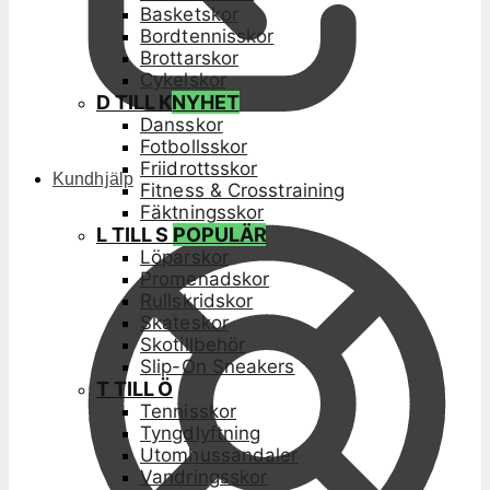
Basketskor
Bordtennisskor
Brottarskor
Cykelskor
D TILL K
NYHET
Dansskor
Fotbollsskor
Friidrottsskor
Kundhjälp
Fitness & Crosstraining
Fäktningsskor
L TILL S
POPULÄR
Löparskor
Promenadskor
Rullskridskor
Skateskor
Skotillbehör
Slip-On Sneakers
T TILL Ö
Tennisskor
Tyngdlyftning
Utomhussandaler
Vandringsskor