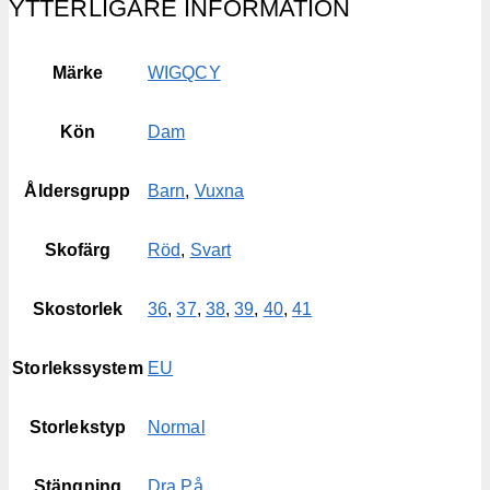
YTTERLIGARE INFORMATION
Märke
WIGQCY
Kön
Dam
Åldersgrupp
Barn
,
Vuxna
Skofärg
Röd
,
Svart
Skostorlek
36
,
37
,
38
,
39
,
40
,
41
Storlekssystem
EU
Storlekstyp
Normal
Stängning
Dra På