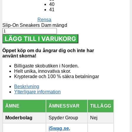
40
41
Rensa
Slip-On Sneakers Dam mängd
LÄGG TILL I VARUKORG
Öppet köp om du ångrar dig och inte har
använt skorna!
Billigaste skobutiken i Norden.
Helt unika, innovativa skor.
Krypterade och 100 % säkra betalningar
Beskrivning
Ytterligare information
ÄMNE
ÄMNESSVAR
TILLÄGG
Moderbolag
Spyder Group
Nej
iSwag.se
,