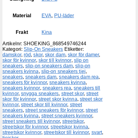
Material
EVA
,
PU-läder
Frakt
Kina
Artikelnr:
SHOEKING_868549746244
Kategori:
Slip-On Sneakers
Etiketter:
damskor
,
röd
,
skor
,
skor dam
,
skor för damer
,
skor för kvinnor
,
skor till kvinnor
,
slip on
sneakers
,
slip-on sneakers dam
,
slip-on
sneakers kvinna
,
slip-on sneakers tjej
,
sneakers
,
sneakers dam
,
sneakers dam rea
,
sneakers för kvinnor
,
sneakers kvinna
,
sneakers kvinnor
,
sneakers rea
,
sneakers till
kvinnor
,
snygga sneakers
,
street skor
,
street
skor för kvinnor
,
street skor kvinna
,
street skor
kvinnor
,
street skor till kvinnor
,
street
sneakers
,
street sneakers för kvinnor
,
street
sneakers kvinna
,
street sneakers kvinnor
,
street sneakers till kvinnor
,
streetskor
,
streetskor för kvinnor
,
streetskor kvinna
,
streetskor kvinnor
,
streetskor till kvinnor
,
svart
,
tjejskor