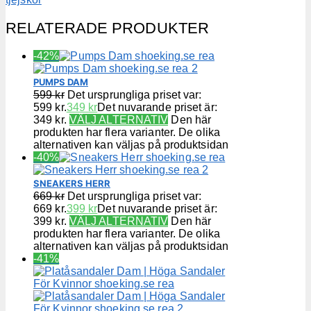
RELATERADE PRODUKTER
-42%
PUMPS DAM
599
kr
Det ursprungliga priset var:
599 kr.
349
kr
Det nuvarande priset är:
349 kr.
VÄLJ ALTERNATIV
Den här
produkten har flera varianter. De olika
alternativen kan väljas på produktsidan
-40%
SNEAKERS HERR
669
kr
Det ursprungliga priset var:
669 kr.
399
kr
Det nuvarande priset är:
399 kr.
VÄLJ ALTERNATIV
Den här
produkten har flera varianter. De olika
alternativen kan väljas på produktsidan
-41%