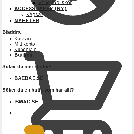
Volleybollskor
ACCESSOARER (NY)
Kepsar
NYHETER
Bläddra
Kassan
Mitt konto
Kundhjälp
Butiken
Söker du mer kläder?
BAEBAE.SE
Söker du en butik som har allt?
ISWAG.SE
0
KR