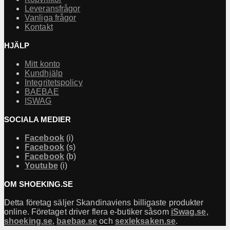
Leveransfrågor
Vanliga frågor
Kontakt
HJÄLP
Mitt konto
Kundhjälp
Integritetspolicy
BAEBAE
ISWAG
SOCIALA MEDIER
Facebook
(i)
Facebook
(s)
Facebook
(b)
Youtube
(i)
OM SHOEKING.SE
Detta företag säljer Skandinaviens billigaste produkter
online. Företaget driver flera e-butiker såsom
iSwag.se
,
shoeking.se
,
baebae.se
och
sexleksaken.se
.