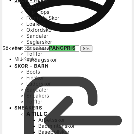
SKOR – HERR
Boots
Flip Flops
Formella Skor
Loafers
Oxfordskor
Sandaler
Seglarskor
Sneakers
PANGPRIS
Sök efter:
Sök
Tofflor
Mitt Konto
Vardagsskor
SKOR – BARN
Boots
Finskor
Läderskor
Sandaler
Sneakers
Tofflor
SNEAKERS
A TILL C
Arbetsskor
Badmintonskor
Basebollskor