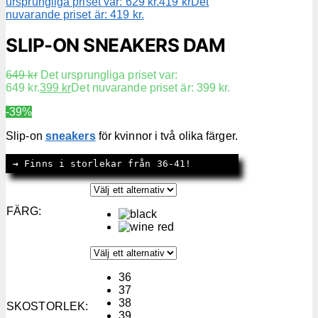
ursprungliga priset var: 629 kr.
419
kr
Det
nuvarande priset är: 419 kr.
SLIP-ON SNEAKERS DAM
649
kr
Det ursprungliga priset var:
649 kr.
399
kr
Det nuvarande priset är: 399 kr.
-39%
Slip-on
sneakers
för kvinnor i två olika färger.
→
 Finns i storlekar från 36-41!
FÄRG
:
36
37
38
SKOSTORLEK
:
39