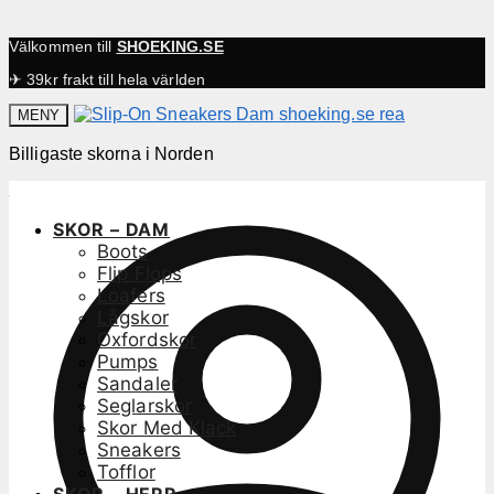
Välkommen till
SHOEKING.SE
✈ 39kr frakt till hela världen
MENY
Billigaste skorna i Norden
SKOR – DAM
Boots
Flip Flops
Loafers
Lågskor
Oxfordskor
Pumps
Sandaler
Seglarskor
Skor Med Klack
Sneakers
Tofflor