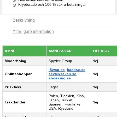
Krypterade och 100 % säkra betalningar
Beskrivning
Ytterligare information
ÄMNE
ÄMNESSVAR
TILLÄGG
Moderbolag
Spyder Group
Nej
iSwag.se
,
baebae.se
,
Onlineshoppar
sexleksaken.se
,
Nej
shoeking.se
Prisklass
Lägst
Nej
Polen, Tjeckien, Kina,
Japan, Turkiet,
Fraktländer
Nej
Spanien, Frankrike,
USA, Ryssland