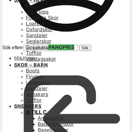
SKOR – HERR
Boots
Flip Flops
Formella Skor
Loafers
Oxfordskor
Sandaler
Seglarskor
Sneakers
PANGPRIS
Sök efter:
Sök
Tofflor
Mitt Konto
Vardagsskor
SKOR – BARN
Boots
Finskor
Läderskor
Sandaler
Sneakers
Tofflor
SNEAKERS
A TILL C
Arbetsskor
Badmintonskor
Basebollskor