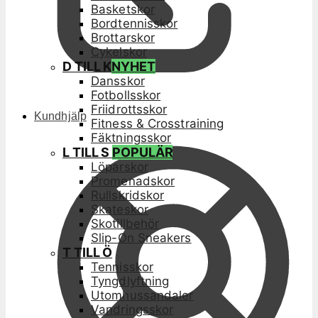
Basketskor
Bordtennisskor
Brottarskor
Cykelskor
D TILL K
NYHET
Dansskor
Fotbollsskor
Friidrottsskor
Kundhjälp
Fitness & Crosstraining
Fäktningsskor
L TILL S
POPULÄR
Löparskor
Promenadskor
Rullskridskor
Skateskor
Skotillbehör
Slip-On Sneakers
T TILL Ö
Tennisskor
Tyngdlyftning
Utomhussandaler
Vandringsskor