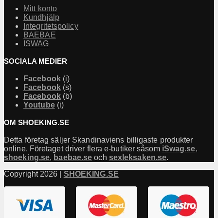
Mitt konto
Kundhjälp
Integritetspolicy
BAEBAE
ISWAG
SOCIALA MEDIER
Facebook
(i)
Facebook
(s)
Facebook
(b)
Youtube
(i)
OM SHOEKING.SE
Detta företag säljer Skandinaviens billigaste produkter
online. Företaget driver flera e-butiker såsom
iSwag.se
,
shoeking.se
,
baebae.se
och
sexleksaken.se
.
Copyright 2026 |
SHOEKING.SE