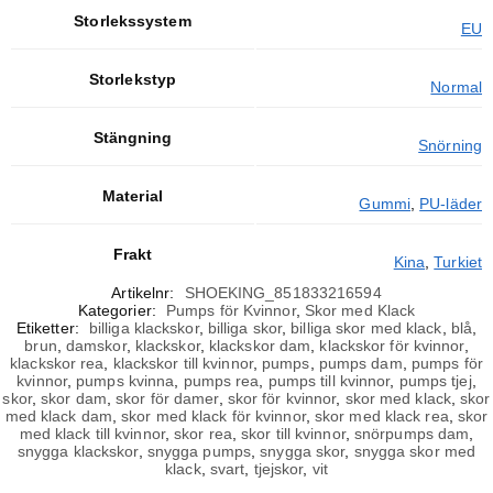
Storlekssystem
EU
Storlekstyp
Normal
Stängning
Snörning
Material
Gummi
,
PU-läder
Frakt
Kina
,
Turkiet
Artikelnr:
SHOEKING_851833216594
Kategorier:
Pumps för Kvinnor
,
Skor med Klack
Etiketter:
billiga klackskor
,
billiga skor
,
billiga skor med klack
,
blå
,
brun
,
damskor
,
klackskor
,
klackskor dam
,
klackskor för kvinnor
,
klackskor rea
,
klackskor till kvinnor
,
pumps
,
pumps dam
,
pumps för
kvinnor
,
pumps kvinna
,
pumps rea
,
pumps till kvinnor
,
pumps tjej
,
skor
,
skor dam
,
skor för damer
,
skor för kvinnor
,
skor med klack
,
skor
med klack dam
,
skor med klack för kvinnor
,
skor med klack rea
,
skor
med klack till kvinnor
,
skor rea
,
skor till kvinnor
,
snörpumps dam
,
snygga klackskor
,
snygga pumps
,
snygga skor
,
snygga skor med
klack
,
svart
,
tjejskor
,
vit