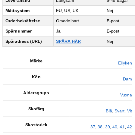
Leveranstid
Långsam
8-45 dagar
Måttsystem
EU, US, UK
Nej
Orderbekräftelse
Omedelbart
E-post
Spårnummer
Ja
E-post
Spåradress (URL)
SPÅRA HÄR
Nej
Märke
Eilyken
Kön
Dam
Åldersgrupp
Vuxna
Skofärg
Blå
,
Svart
,
Vit
Skostorlek
37
,
38
,
39
,
40
,
41
,
42