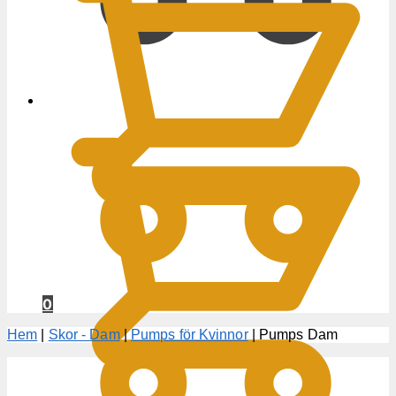
0
KR
0
Hem
|
Skor - Dam
|
Pumps för Kvinnor
|
Pumps Dam