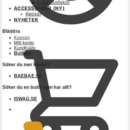
Volleybollskor
ACCESSOARER (NY)
Kepsar
NYHETER
Bläddra
Kassan
Mitt konto
Kundhjälp
Butiken
Söker du mer kläder?
BAEBAE.SE
Söker du en butik som har allt?
ISWAG.SE
0
KR