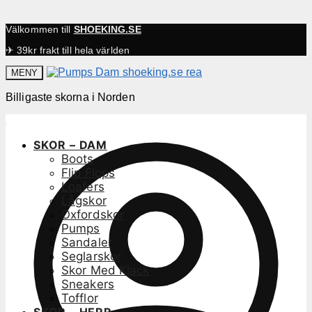
Välkommen till
SHOEKING.SE
✈ 39kr frakt till hela världen
MENY
Billigaste skorna i Norden
SKOR – DAM
Boots
Flip Flops
Loafers
Lågskor
Oxfordskor
Pumps
Sandaler
Seglarskor
Skor Med Klack
Sneakers
Tofflor