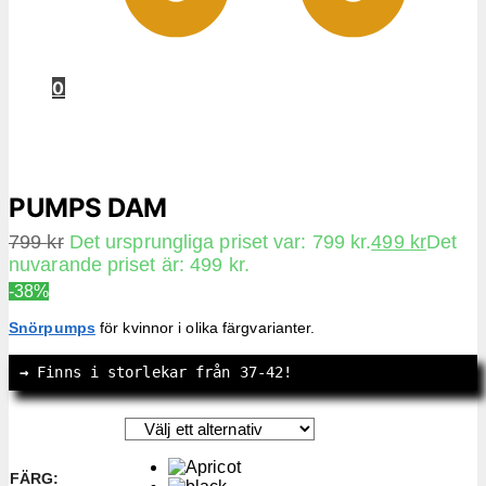
0
PUMPS DAM
799
kr
Det ursprungliga priset var: 799 kr.
499
kr
Det
nuvarande priset är: 499 kr.
-38%
Snörpumps
för kvinnor i olika färgvarianter.
→
 Finns i storlekar från 37-42!
FÄRG
: