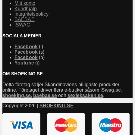
Mitt konto
Kundhjälp
Integritetspolicy
BAEBAE
ISWAG
SOCIALA MEDIER
Facebook
(i)
Facebook
(s)
Facebook
(b)
Youtube
(i)
OM SHOEKING.SE
Detta företag säljer Skandinaviens billigaste produkter
online. Företaget driver flera e-butiker såsom
iSwag.se
,
shoeking.se
,
baebae.se
och
sexleksaken.se
.
Copyright 2026 |
SHOEKING.SE