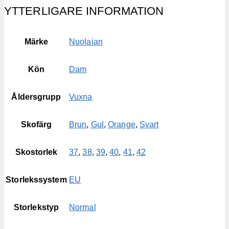
YTTERLIGARE INFORMATION
Märke
Nuolaian
Kön
Dam
Åldersgrupp
Vuxna
Skofärg
Brun
,
Gul
,
Orange
,
Svart
Skostorlek
37
,
38
,
39
,
40
,
41
,
42
Storlekssystem
EU
Storlekstyp
Normal