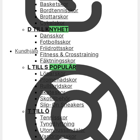
Basketskor
Bordtennisskor
Brottarskor
Cykelskor
D TILL K
NYHET
Dansskor
Fotbollsskor
Friidrottsskor
Kundhjälp
Fitness & Crosstraining
Fäktningsskor
L TILL S
POPULÄR
Löparskor
Promenadskor
Rullskridskor
Skateskor
Skotillbehör
Slip-On Sneakers
T TILL Ö
Tennisskor
Tyngdlyftning
Utomhussandaler
Vandringsskor