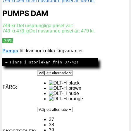
799 kr.
499
kr
Det nuvarande priset är: 499 kr.
PUMPS DAM
749
kr
Det ursprungliga priset var:
749 kr.
479
kr
Det nuvarande priset är: 479 kr.
-36%
Pumps
för kvinnor i olika färgvarianter.
→
 Finns i storlekar från 37-42!
FÄRG
:
37
38
39