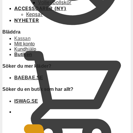
Volleybollskor
ACCESSOARER (NY)
Kepsar
NYHETER
Bläddra
Kassan
Mitt konto
Kundhjälp
Butiken
Söker du mer kläder?
BAEBAE.SE
Söker du en butik som har allt?
ISWAG.SE
0
KR