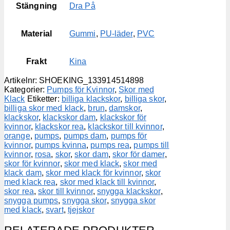
Stängning
Dra På
Material
Gummi
,
PU-läder
,
PVC
Frakt
Kina
Artikelnr:
SHOEKING_133914514898
Kategorier:
Pumps för Kvinnor
,
Skor med
Klack
Etiketter:
billiga klackskor
,
billiga skor
,
billiga skor med klack
,
brun
,
damskor
,
klackskor
,
klackskor dam
,
klackskor för
kvinnor
,
klackskor rea
,
klackskor till kvinnor
,
orange
,
pumps
,
pumps dam
,
pumps för
kvinnor
,
pumps kvinna
,
pumps rea
,
pumps till
kvinnor
,
rosa
,
skor
,
skor dam
,
skor för damer
,
skor för kvinnor
,
skor med klack
,
skor med
klack dam
,
skor med klack för kvinnor
,
skor
med klack rea
,
skor med klack till kvinnor
,
skor rea
,
skor till kvinnor
,
snygga klackskor
,
snygga pumps
,
snygga skor
,
snygga skor
med klack
,
svart
,
tjejskor