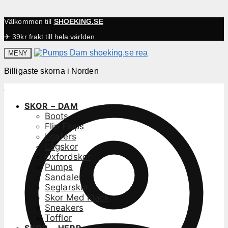
Välkommen till
SHOEKING.SE
✈ 39kr frakt till hela världen
MENY
Billigaste skorna i Norden
SKOR – DAM
Boots
Flip Flops
Loafers
Lågskor
Oxfordskor
Pumps
Sandaler
Seglarskor
Skor Med Klack
Sneakers
Tofflor