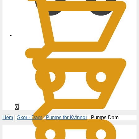
0
KR
0
Hem
|
Skor - Dam
|
Pumps för Kvinnor
|
Pumps Dam