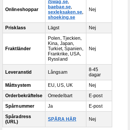
iSwag.se
,
baebae.se
,
Onlineshoppar
Nej
sexleksaken.se
,
shoeking.se
Prisklass
Lägst
Nej
Polen, Tjeckien,
Kina, Japan,
Fraktländer
Turkiet, Spanien,
Nej
Frankrike, USA,
Ryssland
8-45
Leveranstid
Långsam
dagar
Måttsystem
EU, US, UK
Nej
Orderbekräftelse
Omedelbart
E-post
Spårnummer
Ja
E-post
Spåradress
SPÅRA HÄR
Nej
(URL)